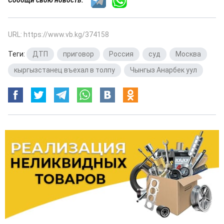
URL: https://www.vb.kg/374158
Теги:
ДТП
,
приговор
,
Россия
,
суд
,
Москва
,
кыргызстанец въехал в толпу
,
Чынгыз Анарбек уул