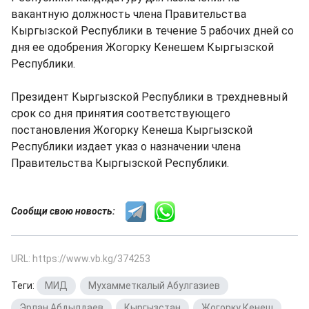
вакантную должность члена Правительства
Кыргызской Республики в течение 5 рабочих дней со
дня ее одобрения Жогорку Кенешем Кыргызской
Республики.
Президент Кыргызской Республики в трехдневный
срок со дня принятия соответствующего
постановления Жогорку Кенеша Кыргызской
Республики издает указ о назначении члена
Правительства Кыргызской Республики.
Сообщи свою новость:
URL: https://www.vb.kg/374253
Теги:
МИД
,
Мухамметкалый Абулгазиев
,
Эрлан Абдылдаев
,
Кыргызстан
,
Жогорку Кенеш
,