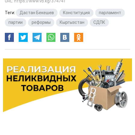
URL: https://www.vb.kg/374741
Теги:
Дастан Бекешев
,
Конституция
,
парламент
,
партии
,
реформы
,
Кыргызстан
,
СДПК