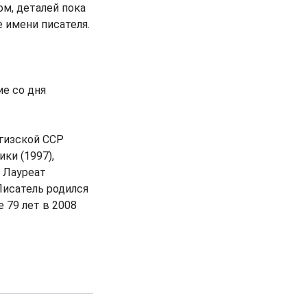
м, деталей пока
 имени писателя.
ие со дня
ргизской ССР
ки (1997),
. Лауреат
Писатель родился
 79 лет в 2008