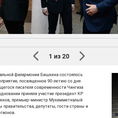
1 из 20
нальной филармонии Бишкека состоялось
приятие, посвященное 90-летию со дня
егося писателя современности Чингиза
здновании приняли участие президент КР
еков, премьер-министр Мухамметкалый
ы правительства, депутаты, гости страны и
гионов.