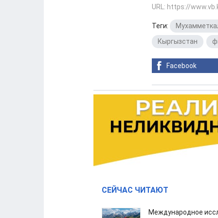
URL: https://www.vb
Теги:
Мухамметка
Кыргызстан
,
ф
Facebook
СЕЙЧАС ЧИТАЮТ
Международное иссл