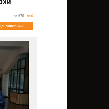
охи
6751
0
Одноклассники