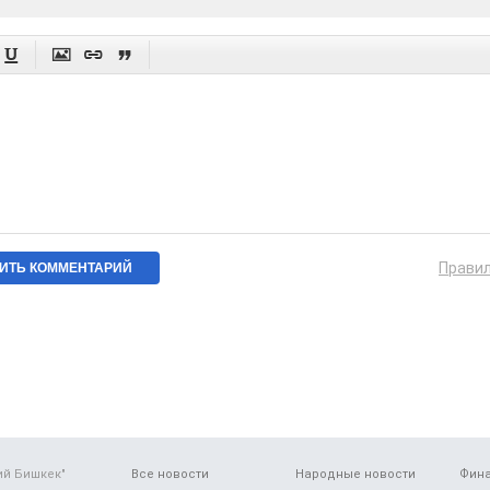




Прави
ий Бишкек"
Все новости
Народные новости
Фин