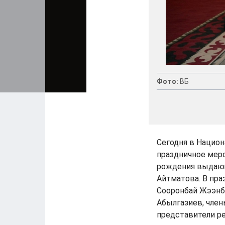
Фото:
ВБ
Сегодня в Нацио
праздничное меро
рождения выдающ
Айтматова. В пра
Сооронбай Жээнб
Абылгазиев, член
представители ре