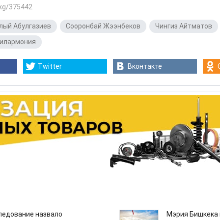
.kg/375442
лый Абулгазиев
,
Сооронбай Жээнбеков
,
Чингиз Айтматов
илармония
Twitter
Вконтакте
едование назвало
Мэрия Бишкека 