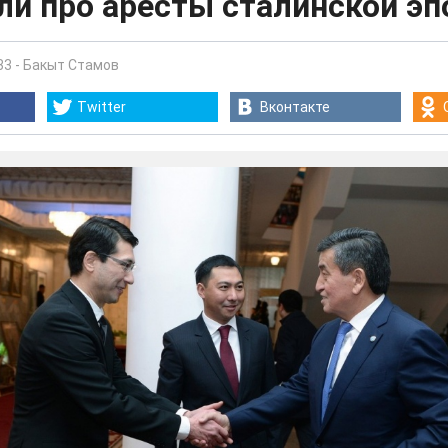
и про аресты сталинской эп
33
-
Бакыт Стамов
Twitter
Вконтакте