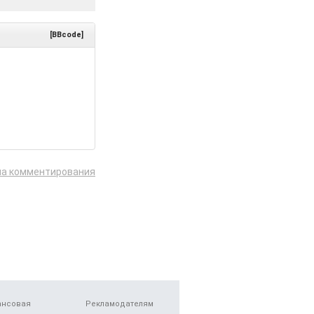
[BBcode]
ла комментирования
ансовая
Рекламодателям