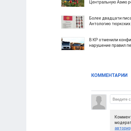
Центральную Азию р
Более двадцати пис
Антологию тюркских
В КР отменили конфи
нарушение правил п
КОММЕНТАРИИ
Коммент
модерат
авториз