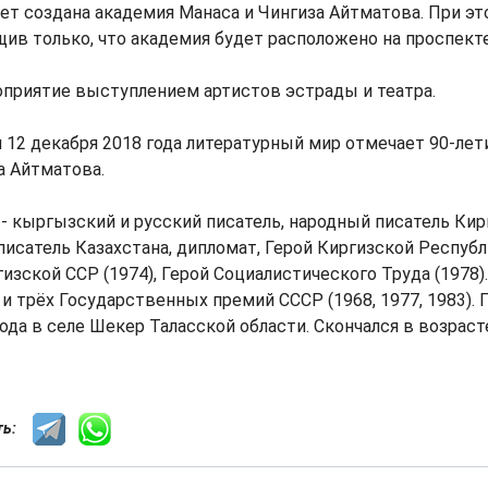
т создана академия Манаса и Чингиза Айтматова. При это
щив только, что академия будет расположено на проспекте
оприятие выступлением артистов эстрады и театра.
 12 декабря 2018 года литературный мир отмечает 90-лет
а Айтматова.
- кыргызский и русский писатель, народный писатель Ки
писатель Казахстана, дипломат, Герой Киргизской Республи
изской ССР (1974), Герой Социалистического Труда (1978)
 и трёх Государственных премий СССР (1968, 1977, 1983). 
ода в селе Шекер Таласской области. Скончался в возрасте
сть: