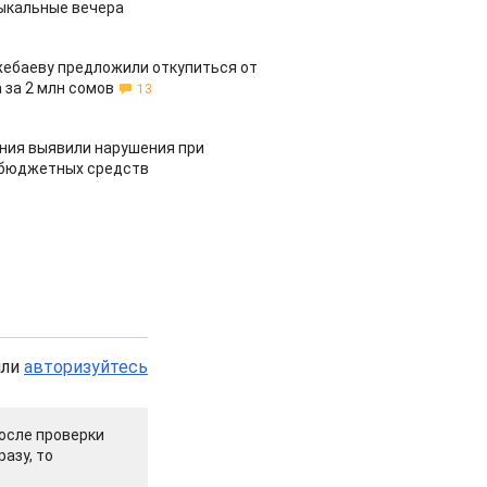
ыкальные вечера
жебаеву предложили откупиться от
 за 2 млн сомов
13
ия выявили нарушения при
 бюджетных средств
или
авторизуйтесь
осле проверки
азу, то