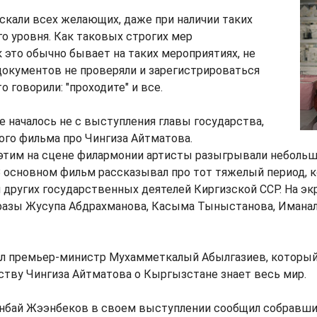
ускали всех желающих, даже при наличии таких
о уровня. Как таковых строгих мер
к это обычно бывает на таких мероприятиях, не
документов не проверяли и зарегистрироваться
о говорили: "проходите" и все.
 началось не с выступления главы государства,
ого фильма про Чингиза Айтматова.
этим на сцене филармонии артисты разыгрывали небольш
В основном фильм рассказывал про тот тяжелый период, к
 других государственных деятелей Киргизской ССР. На эк
разы Жусупа Абдрахманова, Касыма Тыныстанова, Иманал
 премьер-министр Мухамметкалый Абылгазиев, который 
ству Чингиза Айтматова о Кыргызстане знает весь мир.
нбай Жээнбеков в своем выступлении сообщил собравшим