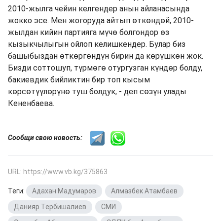
2010-жылга чейин келгендер анын айланасында
жокко эсе. Мен жогоруда айтып өткөндөй, 2010-
жылдан кийин партияга мүчө болгондор өз
кызыкчылыгын ойлоп келишкендер. Булар биз
башыбыздан өткөргөндүн бирин да көрүшкөн жок.
Бизди соттошуп, түрмөгө отургузган күндөр болду,
бакиевдик бийликтин бир топ кысым
көрсөтүүлөрүнө туш болдук, - деп сөзүн улады
Кененбаева.
Сообщи свою новость:
URL: https://www.vb.kg/375863
Теги:
Адахан Мадумаров
,
Алмазбек Атамбаев
,
Данияр Тербишалиев
,
СМИ
,