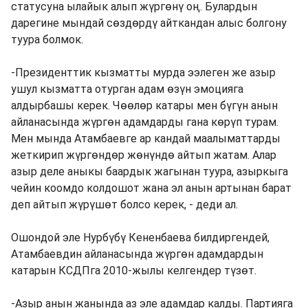
статусуна ылайык алып жүргөнү оң. Булардын
дарегине мындай сөздөрдү айткандан алыс болгону
туура болмок.
-Президенттик кызматты мурда ээлеген же азыр
ушул кызматта отурган адам өзүн эмоцияга
алдырбашы керек. Чөөлөр катары мен бүгүн анын
айланасында жүргөн адамдарды гана көрүп турам.
Мен мында Атамбаевге ар кандай маалыматтарды
жеткирип жүргөндөр жөнүндө айтып жатам. Алар
азыр деле аныкы баардык жагынан туура, азыркыга
чейин коомдо колдошот жана эл анын артынан барат
деп айтып жүрүшөт болсо керек, - деди ал.
Ошондой эле Нурбүбү Кененбаева билдиргендей,
Атамбаевдин айланасында жүргөн адамдардын
катарын КСДПга 2010-жылы келгендер түзөт.
-Азыр анын жанында аз эле адамдар калды. Партияга