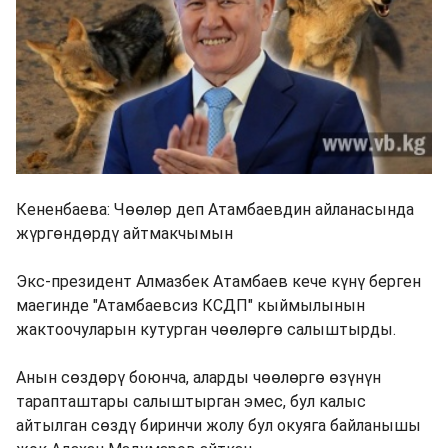
Кененбаева: Чөөлөр деп Атамбаевдин айланасында
жүргөндөрдү айтмакчымын
Экс-президент Алмазбек Атамбаев кече күнү берген
маегинде "Атамбаевсиз КСДП" кыймылынын
жактоочуларын кутурган чөөлөргө салыштырды.
Анын сөздөрү боюнча, аларды чөөлөргө өзүнүн
тарапташтары салыштырган эмес, бул калыс
айтылган сөздү биринчи жолу бул окуяга байланышы