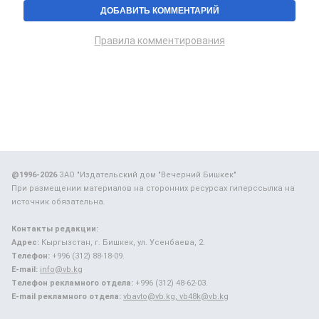
Правила комментирования
@1996-2026
ЗАО "Издательский дом "Вечерний Бишкек"
При размещении материалов на сторонних ресурсах гиперссылка на
источник обязательна.
Контакты редакции:
Адрес:
Кыргызстан, г. Бишкек, ул. Усенбаева, 2.
Телефон:
+996 (312) 88-18-09.
E-mail:
info@vb.kg
Телефон рекламного отдела:
+996 (312) 48-62-03.
E-mail рекламного отдела:
vbavto@vb.kg, vb48k@vb.kg