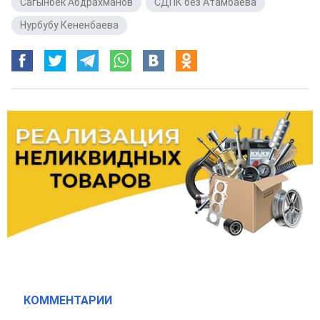
Сагынбек Абдрахманов
,
СДПК без Атамбаева
,
Нурбубу Кененбаева
КОММЕНТАРИИ