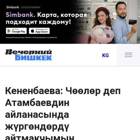
KG
Кененбаева: Чөөлөр деп
Атамбаевдин
айланасында
жүргөндөрдү
айтмакчымын