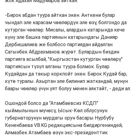
жок Адахан Мадумаров айткан.
-Бирок абдан туура айткан экен. Анткени булар
чындап эле карасам чөөлөрдүн эле өзү, болгондо да
кутурган чөөлөр. Мисалы, алардын катарында кече
күнү эле башка партиянын катарындагы Данияр
Дербишалиев же болбосо партиядан айдалган
Сагынбек Абдрахманов жүрөт. Булардын биздин
партияга асылбай, "Кыргызстан кутурган чөөлөрү"
партиясын түзүп алганы туура болмок. Булар
Кудайдан да такыр коркпойт экен. Бирок Кудай бар,
күтө туралы. Азыртан эле билинип жаткандай, мунун
баары чөөлөр үчүн уят болуу менен аяктайт, - деди ал.
Ошондой болсо да "Атамбаевсиз КСДП"
кыймылынын мүчөсү, Ысык-Көл облусунун
губернаторунун мурдагы орун басары Нурбүбү
Кененбаева VB.KG редакциясына билдиргениндей,
Алмазбек Атамбаев өзүн экс-президенттик