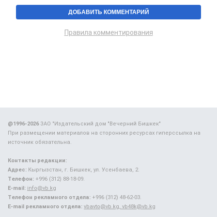
Правила комментирования
@1996-2026
ЗАО "Издательский дом "Вечерний Бишкек"
При размещении материалов на сторонних ресурсах гиперссылка на
источник обязательна.
Контакты редакции:
Адрес:
Кыргызстан, г. Бишкек, ул. Усенбаева, 2.
Телефон:
+996 (312) 88-18-09.
E-mail:
info@vb.kg
Телефон рекламного отдела:
+996 (312) 48-62-03.
E-mail рекламного отдела:
vbavto@vb.kg, vb48k@vb.kg