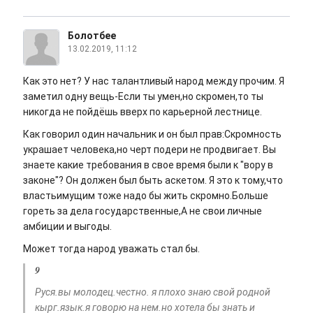
Болотбее
13.02.2019, 11:12
Как это нет? У нас талантливый народ между прочим. Я
заметил одну вещь-Если ты умен,но скромен,то ты
никогда не пойдёшь вверх по карьерной лестнице.
Как говорил один начальник и он был прав:Скромность
украшает человека,но черт подери не продвигает. Вы
знаете какие требования в свое время были к "вору в
законе"? Он должен был быть аскетом. Я это к тому,что
властьимущим тоже надо бы жить скромно.Больше
гореть за дела государственные,А не свои личные
амбиции и выгоды.
Может тогда народ уважать стал бы.
9
Руся.вы молодец.честно. я плохо знаю свой родной
кырг.язык.я говорю на нем.но хотела бы знать и