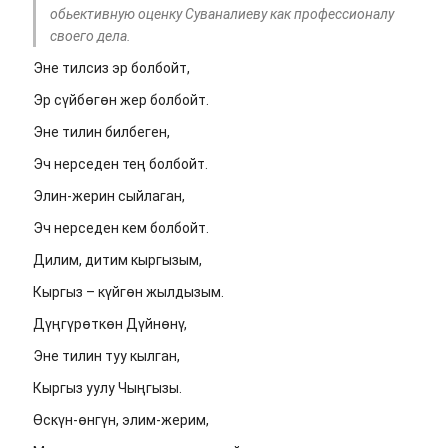
обьективную оценку Суваналиеву как профессионалу
своего дела.
Эне тилсиз эр болбойт,
Эр сүйбөгөн жер болбойт.
Эне тилин билбеген,
Эч нерседен тең болбойт.
Элин-жерин сыйлаган,
Эч нерседен кем болбойт.
Дилим, дитим кыргызым,
Кыргыз – күйгөн жылдызым.
Дүңгүрөткөн Дүйнөнү,
Эне тилин туу кылган,
Кыргыз уулу Чыңгызы.
Өскүн-өнгүн, элим-жерим,