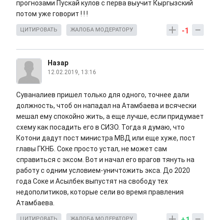
прогнозами Пускай кулов с перва выучит Кыргызский
потом уже говорит ! ! !
-1
ЦИТИРОВАТЬ
ЖАЛОБА МОДЕРАТОРУ
Назар
12.02.2019, 13:16
Суваналиев пришел только для одного, точнее дали
должность, чтоб он нападал на Атамбаева и всячески
мешал ему спокойно жить, а еще лучше, если придумает
схему как посадить его в СИЗО. Тогда я думаю, что
Котони дадут пост министра МВД или еще хуже, пост
главы ГКНБ. Соке просто устал, не может сам
справиться с эксом. Вот и начал его врагов тянуть на
работу с одним условием-уничтожить экса. До 2020
года Соке и Асылбек выпустят на свободу тех
недополитиков, которые сели во время правления
Атамбаева.
+1
ЦИТИРОВАТЬ
ЖАЛОБА МОДЕРАТОРУ