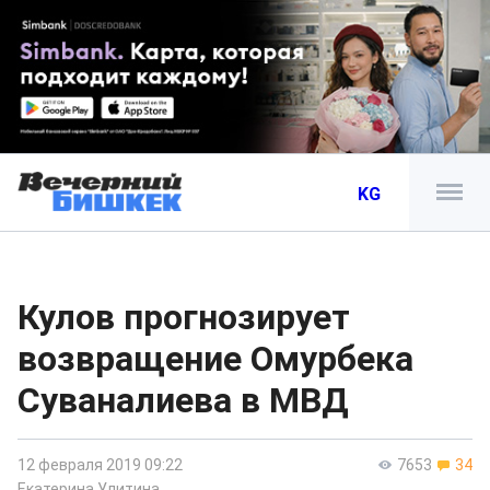
KG
Кулов прогнозирует
возвращение Омурбека
Суваналиева в МВД
12 февраля 2019 09:22
7653
34
Екатерина Улитина