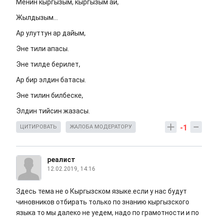
Менин кыргызым, кыргызым ай,
Жылдызым...
Ар улуттун ар дайым,
Эне тили апасы.
Эне тилде берилет,
Ар бир элдин батасы.
Эне тилин билбеске,
Элдин тийсин жазасы.
-1
ЦИТИРОВАТЬ
ЖАЛОБА МОДЕРАТОРУ
реалист
12.02.2019, 14:16
Здесь тема не о Кыргызском языке.если у нас будут
чиновников отбирать только по знанию кыргызского
языка то мы далеко не уедем, надо по грамотности и по