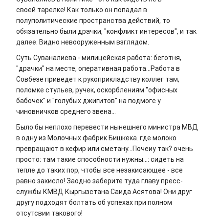
своей тарелке! Как только он попадал в
полуполитические пространства действий, то
обязательно были драчки, "конфликт интересов", и так
далее. Видно невооруженным взглядом.
Суть Суваналиева - милицейская работа: беготня,
"драчки" на месте, оперативная работа...Работа в
Совбезе приведет к рукоприкладству коллег там,
поломке стульев, ручек, оскорблениям "офисных
бабочек" и "голубых джигитов" на подмоге у
чиновничков среднего звена...
Было бы неплохо перевести нынешнего министра МВД
в одну из Молочных фабрик Бишкека. где молоко
превращают в кефир или сметану...Почеиу так? очень
просто: там такие способности нужны...: сидеть на
тепле до таких пор, чтобы все незакисающее - все
равно закисло! Заодно заберите туда главу пресс-
службы КМВД Кыргызстана Саида Асятова! Они друг
другу подходят болтать об успехах при полном
отсутсвии такового!