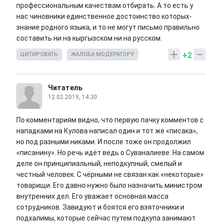
профессиональным качествам отбирать. А то есть у
нас чиновники единственное достоинство которых-
знание родного языка, и то не могут письмо правильно
составить ни на кыргызском ни на русском.
+2
ЦИТИРОВАТЬ
ЖАЛОБА МОДЕРАТОРУ
Читатель
12.02.2019, 14:30
По комментариям видно, что первую пачку комментов с
нападками на Кулова написал один и тот же «писака»,
но под разными никами. И после тоже он продолжил
«писанину». Но речь идёт ведь о Суваналиеве. На самом
деле он принципиальный, неподкупный, смелый и
честный человек. С чёрными не связан как «некоторые»
товарищи. Его давно нужно было назначить министром
внутренних дел. Его уважает основная масса
сотрудников. Завидуют и боятся его взяточники и
подхалимы, которые сейчас путем подкупа занимают