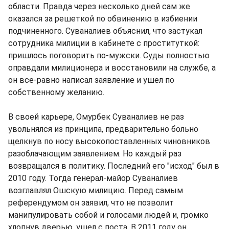
области. Правда через несколько дней сам же
оказался за решеткой по обвинению в избиении
подчиненного. Суваналиев объяснил, что застукал
сотрудника милиции в кабинете с проституткой:
пришлось поговорить по-мужски. Суды полностью
оправдали милиционера и восстановили на службе, а
он все-равно написал заявление и ушел по
собственному желанию.
В своей карьере, Омурбек Суваналиев не раз
увольнялся из принципа, предварительно больно
щелкнув по носу высокопоставленных чиновников
разоблачающим заявлением. Но каждый раз
возвращался в политику. Последний его "исход" был в
2010 году. Тогда генерал-майор Суваналиев
возглавлял Ошскую милицию. Перед самым
референдумом он заявил, что не позволит
манипулировать собой и голосами людей и, громко
хлопнув дверью, ушел с поста. В 2011 году он