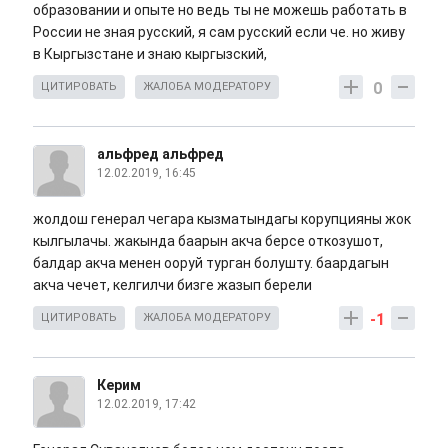
образовании и опыте но ведь ты не можешь работать в
России не зная русский, я сам русский если че. но живу
в Кыргызстане и знаю кыргызский,
0
ЦИТИРОВАТЬ
ЖАЛОБА МОДЕРАТОРУ
альфред альфред
12.02.2019, 16:45
жолдош генерал чегара кызматындагы корупцияны жок
кылгылачы. жакында баарын акча берсе откозушот,
балдар акча менен ооруй турган болушту. баардагын
акча чечет, келгилчи бизге жазып берели
-1
ЦИТИРОВАТЬ
ЖАЛОБА МОДЕРАТОРУ
Керим
12.02.2019, 17:42