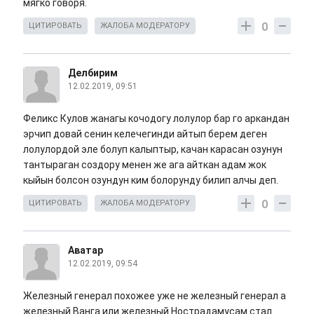
мягко говоря.
0
ЦИТИРОВАТЬ
ЖАЛОБА МОДЕРАТОРУ
Делбирим
12.02.2019, 09:51
Феликс Кулов жанагы кочодогу лолулор бар го аркандан
эрчип довай сенин келечегинди айтып берем деген
лолулордой эле болуп калыптыр, качан карасан озунун
тантыраган создору менен же ага айткан адам жок
кыйын болсон озундун ким болорунду билип алчы деп.
0
ЦИТИРОВАТЬ
ЖАЛОБА МОДЕРАТОРУ
Аватар
12.02.2019, 09:54
Железный генерал похожее уже не железный генерал а
железный Ванга или железный Нострадамусам стал