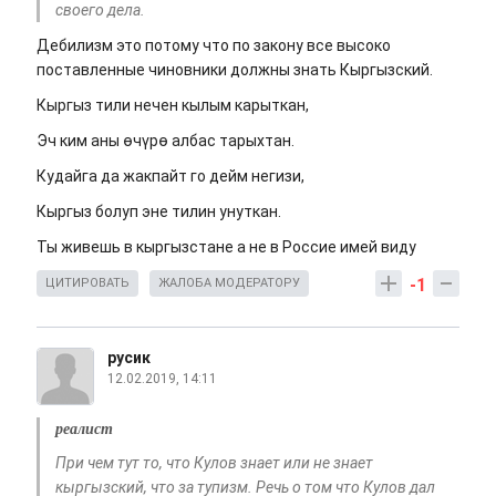
своего дела.
Дебилизм это потому что по закону все высоко
поставленные чиновники должны знать Кыргызский.
Кыргыз тили нечен кылым карыткан,
Эч ким аны өчүрө албас тарыхтан.
Кудайга да жакпайт го дейм негизи,
Кыргыз болуп эне тилин унуткан.
Ты живешь в кыргызстане а не в Россие имей виду
-1
ЦИТИРОВАТЬ
ЖАЛОБА МОДЕРАТОРУ
русик
12.02.2019, 14:11
реалист
При чем тут то, что Кулов знает или не знает
кыргызский, что за тупизм. Речь о том что Кулов дал