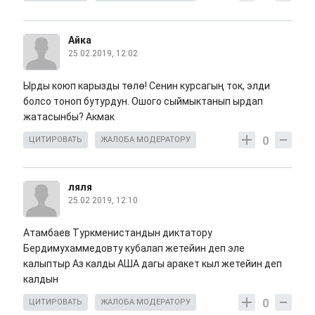
Айка
25.02.2019, 12:02
Ырды коюп карызды төлө! Сенин курсагың ток, элди
болсо тоноп бутурдун. Ошого сыймыктанып ырдап
жатасынбы? Акмак
0
ЦИТИРОВАТЬ
ЖАЛОБА МОДЕРАТОРУ
ляля
25.02.2019, 12:10
Атамбаев Туркменистандын диктатору
Бердимухаммедовту кубалап жетейин деп эле
калыптыр Аз калды АША дагы аракет кыл жетейин деп
калдын
0
ЦИТИРОВАТЬ
ЖАЛОБА МОДЕРАТОРУ