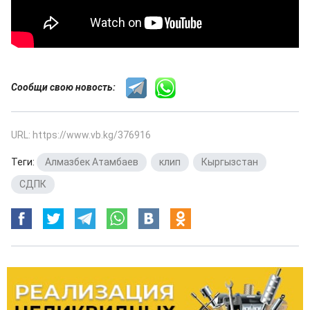
Сообщи свою новость:
URL: https://www.vb.kg/376916
Теги:
Алмазбек Атамбаев
,
клип
,
Кыргызстан
,
СДПК