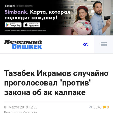
KG
Тазабек Икрамов случайно
проголосовал "против"
закона об ак калпаке
01 марта 2019 12:58
3546
9
Екатерина Улитина