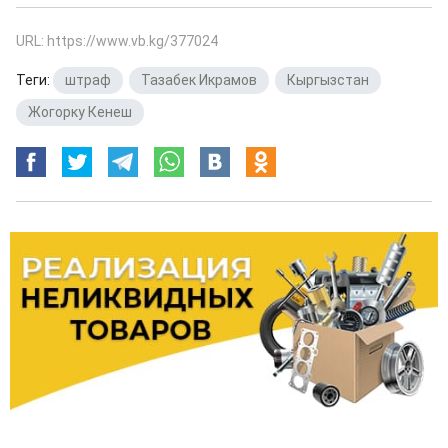
URL: https://www.vb.kg/377024
Теги:
штраф
,
Тазабек Икрамов
,
Кыргызстан
,
Жогорку Кенеш