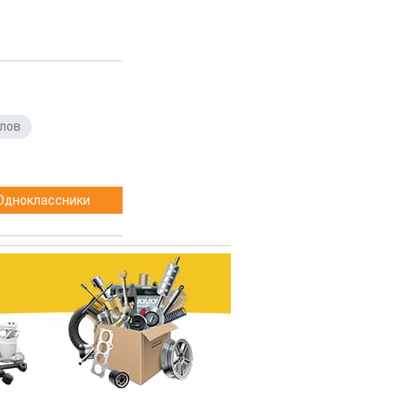
лов
,
Одноклассники