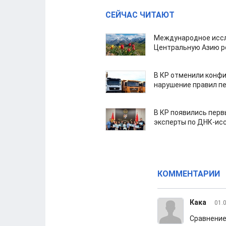
СЕЙЧАС ЧИТАЮТ
Международное иссл
Центральную Азию р
В КР отменили конфи
нарушение правил п
В КР появились пер
эксперты по ДНК-ис
КОММЕНТАРИИ
Кака
01.
Сравнение 