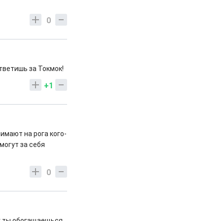
0
ответишь за Токмок!
+1
имают на рога кого-
 могут за себя
0
ак ты обогащаещься