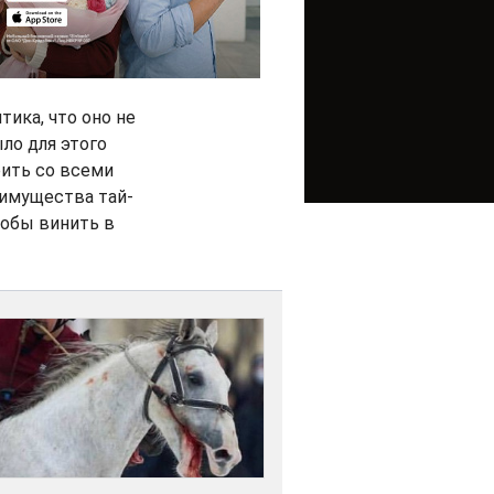
ика, что оно не
ло для этого
рить со всеми
еимущества тай-
чтобы винить в