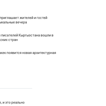
приглашает жителей и гостей
ыкальные вечера
 писателей Кыргызстана вошли в
ских стран
шкек появится новая архитектурная
, и это реально