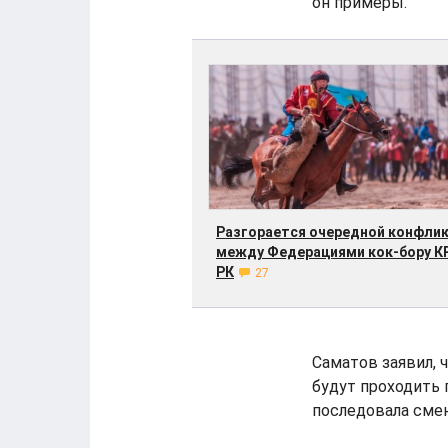
он примеры.
Разгорается очередной конфли
между Федерациями кок-бору КР
РК
27
Саматов заявил, 
будут проходить 
последовала смен