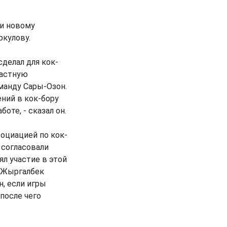
 и новому
кулову.
сделал для кок-
ластную
манду Сары-Озон.
ний в кок-бору
оте, - сказал он.
оциацией по кок-
 согласовали
л участие в этой
ь Жыргалбек
н, если игры
после чего