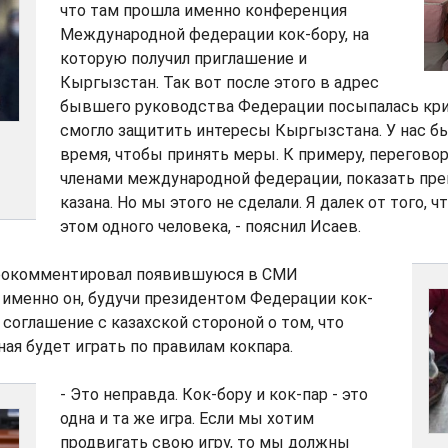
что там прошла именно конференция
Международной федерации кок-бору, на
которую получил приглашение и
Кыргызстан. Так вот после этого в адрес
бывшего руководства Федерации посыпалась крит
смогло защитить интересы Кыргызстана. У нас бы
время, чтобы принять меры. К примеру, перегово
членами международной федерации, показать пр
казана. Но мы этого не сделали. Я далек от того, 
этом одного человека, - пояснил Исаев.
рокомментировал появившуюся в СМИ
именно он, будучи президентом Федерации кок-
 соглашение с казахской стороной о том, что
ая будет играть по правилам кокпара.
- Это неправда. Кок-бору и кок-пар - это
одна и та же игра. Если мы хотим
продвигать свою игру, то мы должны