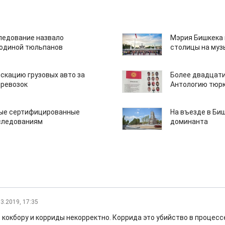
едование назвало
Мэрия Бишкека 
одиной тюльпанов
столицы на муз
скацию грузовых авто за
Более двадцати
еревозок
Антологию тюрк
вые сертифицированные
На въезде в Би
следованиям
доминанта
03.2019, 17:35
кокбору и корриды некорректно. Коррида это убийство в процессе