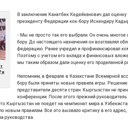
В заключение Канатбек Кедейканович дал оценку
президенту Федерации кок-бору Искендеру Кадыр
- Мы не просто так его выбрали. Он очень многое 
бору. До настоящего назначения он возглавлял об
федерацию. Ранее учредил и профинансировал ко
Поэтому с учетом его вклада и финансовых вложе
мы таким образом дали оценку его проделанной раб
кт
 и
Напомним, в феврале в Казахстане Всемирной асс
бору были приняты новые правила игры. Решение
представители десяти стран. Кыргызстан не приня
конференции. После этого прежний руководител
что Кыргызстан не поедет на чемпионат мира в Узбекиста
по новым правилам. Все это вызвало критику в его адрес, 
а руководства.