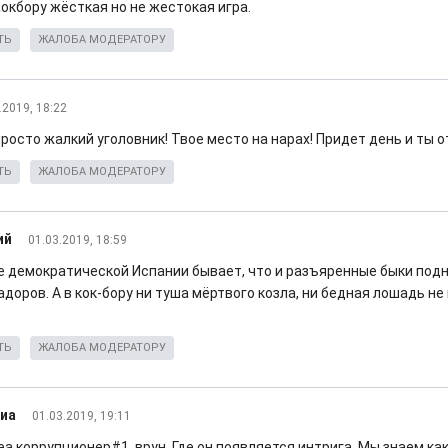
окбору жёсткая но не жестокая игра.
ТЬ
ЖАЛОБА МОДЕРАТОРУ
.2019, 18:22
росто жалкий уголовник! Твое место на нарах! Придет день и ты 
ТЬ
ЖАЛОБА МОДЕРАТОРУ
ий
01.03.2019, 18:59
же демократической Испании бывает, что и разъяренные быки подн
адоров. А в кок-бору ни туша мёртвого козла, ни бедная лошадь не
ТЬ
ЖАЛОБА МОДЕРАТОРУ
иа
01.03.2019, 19:11
еа коррупционер#1, врун. Где он появляется интрига. Мы знаем к