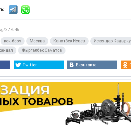
сть:
.kg/377046
,
кок-бору
,
Москва
,
Канатбек Исаев
,
Искендер Кадырку
кандал
,
Жыргалбек Саматов
Twitter
Вконтакте