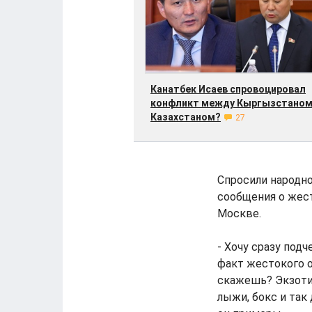
Канатбек Исаев спровоцировал
конфликт между Кыргызстаном
Казахстаном?
27
Спросили народн
сообщения о жест
Москве.
- Хочу сразу под
факт жестокого о
скажешь? Экзотич
лыжи, бокс и так