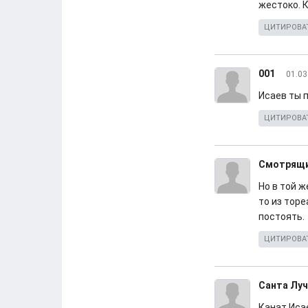
жестоко. К
ЦИТИРОВА
001
01.03
Исаев ты п
ЦИТИРОВА
Смотрящ
Но в той 
то из торе
постоять.
ЦИТИРОВА
Санта Луч
Канат Иса