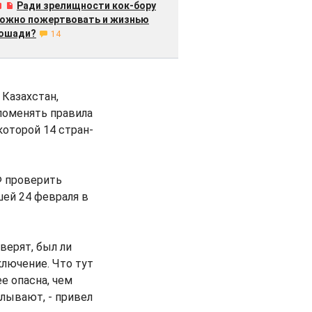
Ради зрелищности кок-бору
ожно пожертвовать и жизнью
ошади?
14
 Казахстан,
 поменять правила
которой 14 стран-
Ф проверить
шей 24 февраля в
верят, был ли
лючение. Что тут
е опасна, чем
алывают, - привел