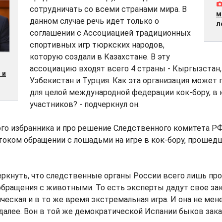
сотрудничать со всеми странами мира. В
м
данном случае речь идет только о
л
соглашении с Ассоциацией традиционных
спортивных игр тюркских народов,
которую создали в Казахстане. В эту
ассоциацию входят всего 4 страны - Кыргызстан,
 и
Узбекистан и Турция. Как эта организация может
для целой международной федерации кок-бору, в 
участников? - подчеркнул он.
ого избранника и про решение Следственного комитета Р
оком обращении с лошадьми на игре в кок-бору, прошед
черкнуть, что следственные органы России всего лишь про
бращения с животными. То есть эксперты дадут свое зак
еская и в то же время экстремальная игра. И она не мене
 далее. Вон в той же демократической Испании быков зак