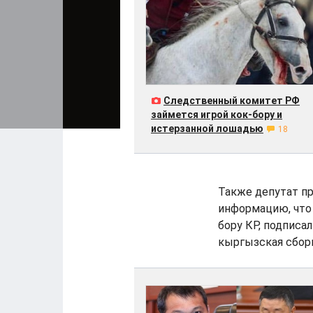
Следственный комитет РФ
займется игрой кок-бору и
истерзанной лошадью
18
Также депутат п
информацию, что 
бору КР, подписал
кыргызская сборн