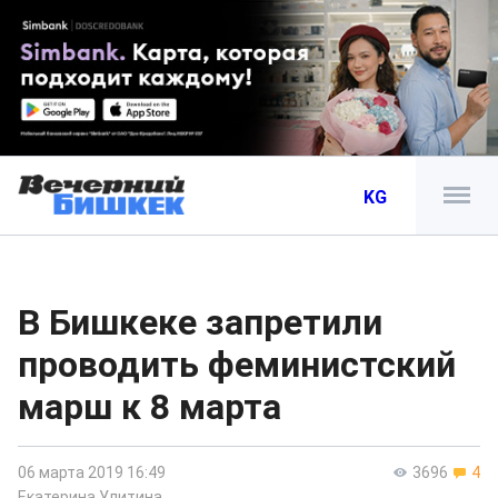
KG
В Бишкеке запретили
проводить феминистский
марш к 8 марта
06 марта 2019 16:49
3696
4
Екатерина Улитина