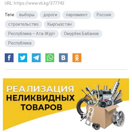
URL: https://www.vb.kg/377743
Теги:
выборы
,
дороги
,
парламент
,
Россия
,
строительство
,
Кыргызстан
,
Республика – Ата-Журт
,
Омурбек Бабанов
,
Республика