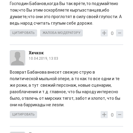
Господин Бабанов,когда Вы так врёте,то подумайтеио
том,что Вы этим оскорбляете кыргызстанцев,ибо
думаете,что они это проглотят в силу своей глупости. А
ведь народ считать глупым себе дороже.
0
ЦИТИРОВАТЬ
ЖАЛОБА МОДЕРАТОРУ
Хичкок
10.04.2019, 13:03
Возврат Бабанова внесет свежую струю в
политической мыльной опере, а то как то все одни и те
же рожи, а тут свежий персонаж, новые сценарии,
разоблачения и т.д. главное, что бы народу интересно
было, отвлечь от мирских тягот, забот и хлопот, что бы
они на баррикады не лезли.
0
ЦИТИРОВАТЬ