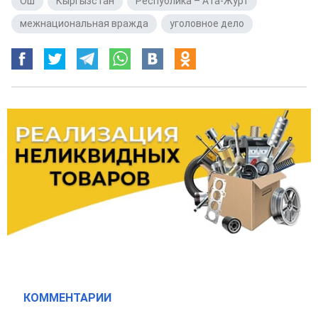
Ош
,
Кыргызстан
,
Республика – Ата-Журт
,
межнациональная вражда
,
уголовное дело
КОММЕНТАРИИ