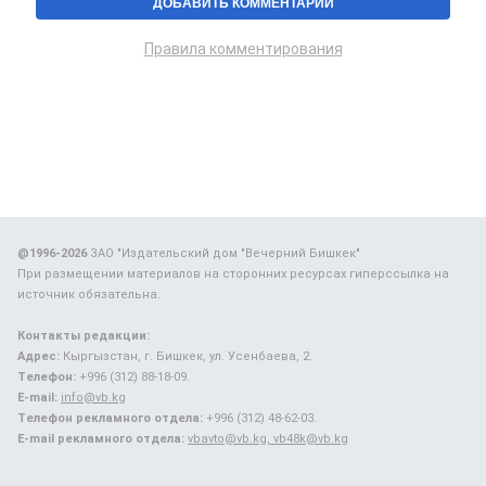
Правила комментирования
@1996-2026
ЗАО "Издательский дом "Вечерний Бишкек"
При размещении материалов на сторонних ресурсах гиперссылка на
источник обязательна.
Контакты редакции:
Адрес:
Кыргызстан, г. Бишкек, ул. Усенбаева, 2.
Телефон:
+996 (312) 88-18-09.
E-mail:
info@vb.kg
Телефон рекламного отдела:
+996 (312) 48-62-03.
E-mail рекламного отдела:
vbavto@vb.kg, vb48k@vb.kg