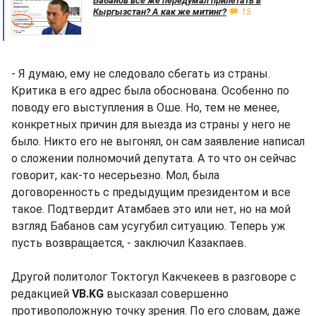
Бабанов все же передумал прилетать в
Кыргызстан? А как же митинг?
15
- Я думаю, ему не следовало сбегать из страны.
Критика в его адрес была обоснована. Особенно по
поводу его выступления в Оше. Но, тем не менее,
конкретных причин для выезда из страны у него не
было. Никто его не выгонял, он сам заявление написал
о сложении полномочий депутата. А то что он сейчас
говорит, как-то несерьезно. Мол, была
договоренность с предыдущим президентом и все
такое. Подтвердит Атамбаев это или нет, но на мой
взгляд Бабанов сам усугубил ситуацию. Теперь уж
пусть возвращается, - заключил Казакпаев.
Другой политолог Токтогул Какчекеев в разговоре с
редакцией
VB.KG
высказал совершенно
противоположную точку зрения. По его словам, даже