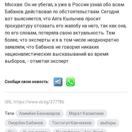
Москве. Он не убегал, а уже в России узнал обо всем.
Бабанов действовал по обстоятельствам. Сегодня
вот выясняется, что Алга Кылычев просит
прокуратуру отозвать его жалобу на него, так как она,
по его словам, потеряла свою актуальность. Тем
более, что эксперты и я в том числе неоднократно
заявляли, что Бабанов не говорил никаких
националистических высказываний во время
выборов, - отметил эксперт.
Сообщи свою новость:
URL: https://www.vb.kg/377786
Теги:
Азимбек Бекназаров
,
Марат Казакпаев
,
Омурбек Бабанов
,
Токтогул Какчекеев
,
выборы
,