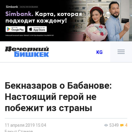
KG
Бекназаров о Бабанове:
Настоящий герой не
побежит из страны
11 апреля 2019 15:04
5349
4
Бакыт Стамов