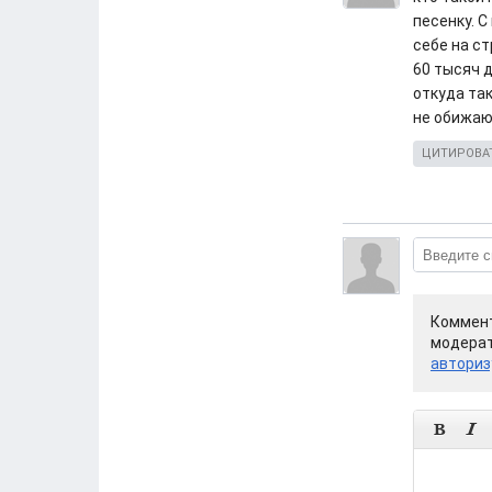
песенку. 
себе на с
60 тысяч 
откуда так
не обижаю
ЦИТИРОВА
Коммент
модерат
авториз

