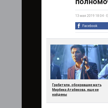
полномо
13 мая 2019 18:04
-
Facebook
Грабители, обокравшие мать
Мирбека Атабекова, еще не
найдены