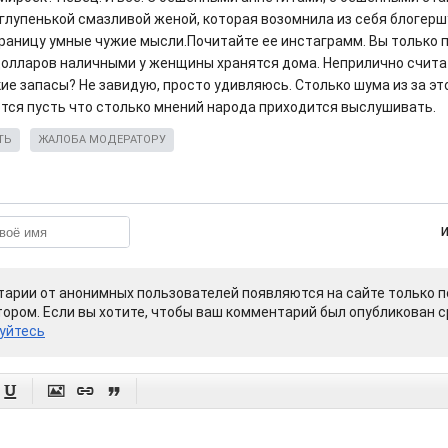
С глупенькой смазливой женой, которая возомнила из себя блогер
траницу умные чужие мысли.Почитайте ее инстаграмм. Вы только 
долларов наличными у женщины хранятся дома. Неприлично считат
ие запасы? Не завидую, просто удивляюсь. Столько шума из за эт
тся пусть что столько мнений народа приходится выслушивать.
ТЬ
ЖАЛОБА МОДЕРАТОРУ
арии от анонимных пользователей появляются на сайте только п
ором. Если вы хотите, чтобы ваш комментарий был опубликован ср
уйтесь



