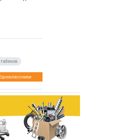
Атабеков
Одноклассники