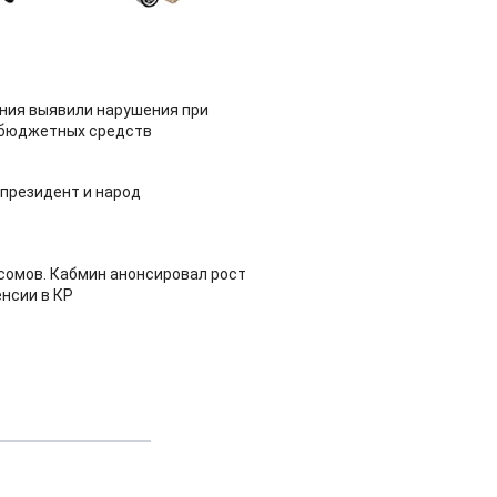
ия выявили нарушения при
 бюджетных средств
 президент и народ
 сомов. Кабмин анонсировал рост
нсии в КР