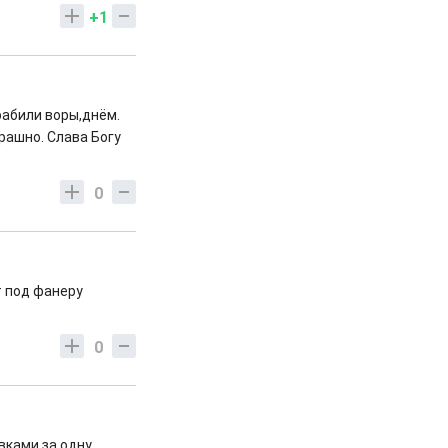
+1
грабили воры,днём.
рашно. Слава Богу
0
т под фанеру
0
вками за одну