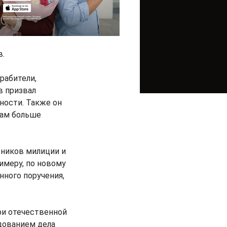
в.
рабители,
в призвал
ности. Также он
рам больше
тников милиции и
имеру, по новому
нного поручения,
ри отечественной
дованием дела