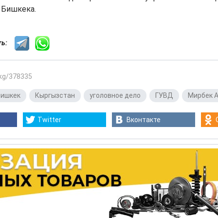
 Бишкека.
сть:
.kg/378335
Бишкек
,
Кыргызстан
,
уголовное дело
,
ГУВД
,
Мирбек 
Twitter
Вконтакте