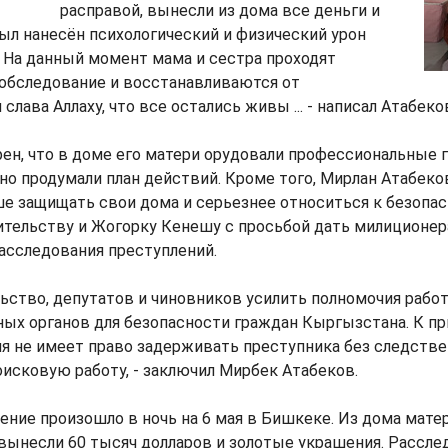
расправой, вынесли из дома все деньги и
ыл нанесён психологический и физический урон
 На данный момент мама и сестра проходят
 обследование и восстанавливаются от
лава Аллаху, что все остались живы ... - написал Атабеко
ен, что в доме его матери орудовали профессиональные г
о продумали план действий. Кроме того, Мирлан Атабеко
е защищать свои дома и серьезнее относиться к безопас
вительству и Жогорку Кенешу с просьбой дать милиционе
асследования преступлений.
ьство, депутатов и чиновников усилить полномочия рабо
ых органов для безопасности граждан Кыргызстана. К пр
я не имеет право задерживать преступника без следстве
оисковую работу, - заключил Мирбек Атабеков.
ение произошло в ночь на 6 мая в Бишкеке. Из дома мате
вынесли 60 тысяч долларов и золотые украшения. Рассле