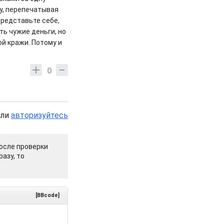
шу, перепечатывая
представьте себе,
ь чужие деньги, но
ой кражи. Потому и
0
или
авторизуйтесь
осле проверки
азу, то
[BBcode]