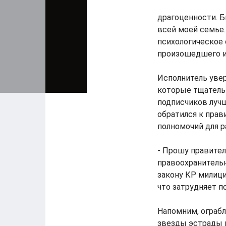
драгоценности. Б
всей моей семье.
психологическое
произошедшего и с
Исполнитель увер
которые тщательн
подписчиков лучш
обратился к пра
полномочий для р
- Прошу правител
правоохранительн
закону КР милици
что затрудняет п
Напомним, ограбл
звезды эстрады 