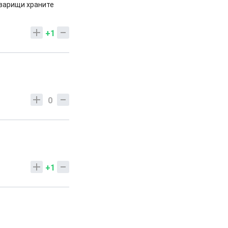
оварищи храните
+1
0
+1