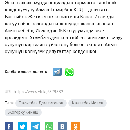
Эске салсак, мурда социалдык тармакта Facebook
колдонуучусу Алмаз Темирбек КСДП депутаты
Бактыбек Жетигенов кесиптеши Канат Исаевди
катуу сабап салгандыгы жөнүндө жазып чыккан.
Анын себеби, Исаевдин ЖК отурумунда экс-
президент Атамбаевдин кол тийбестигин алып салуу
сунушун киргизип сүйлөгөнү болгон окшойт. Анын
сунушун көпчүлүк депутаттар колдошкон.
Сообщи свою новость:
URL: https://www.vb.kg/379332
Теги:
Бакытбек Джетигенов
,
Канатбек Исаев
,
Жогорку Кенеш