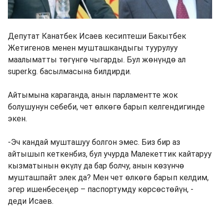
Депутат Канатбек Исаев кесиптеши Бакытбек
Жетигенов менен мушташкандыгы туурулуу
маалыматты төгүнгө чыгарды. Бул жөнүндө ал
super.kg. басылмасына билдирди.
Айтымына караганда, анын парламентте жок
болушунун себеби, чет өлкөгө барып келгендигинде
экен.
-Эч кандай мушташуу болгон эмес. Биз бир аз
айтышып кеткенбиз, бул учурда Малекеттик кайтаруу
кызматынын өкүлү да бар болчу, анын көзүнчө
мушташпайт элек да? Мен чет өлкөгө барып келдим,
эгер ишенбесеңер – паспортумду көрсөстөйүн, -
деди Исаев.