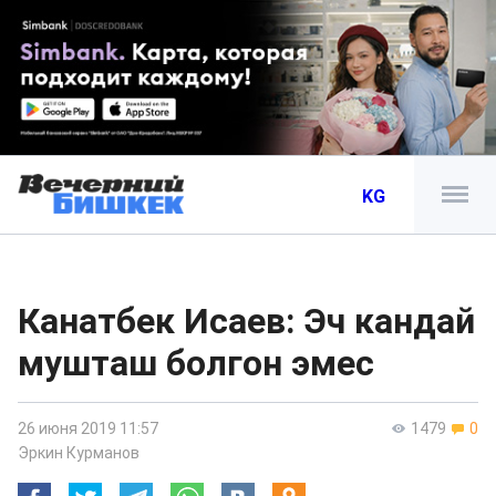
KG
Канатбек Исаев: Эч кандай
мушташ болгон эмес
26 июня 2019 11:57
1479
0
Эркин Курманов