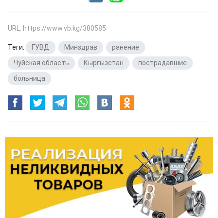
URL: https://www.vb.kg/380585
Теги:
ГУВД
,
Минздрав
,
ранение
,
Чуйская область
,
Кыргызстан
,
пострадавшие
,
больница