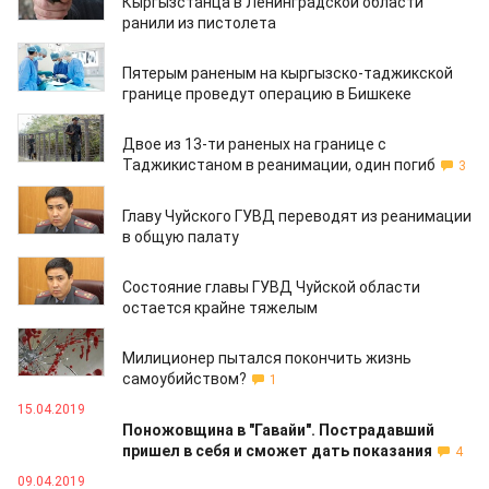
Кыргызстанца в Ленинградской области
ранили из пистолета
18.09.2019
Пятерым раненым на кыргызско-таджикской
границе проведут операцию в Бишкеке
17.09.2019
Двое из 13-ти раненых на границе с
Таджикистаном в реанимации, один погиб
3
04.09.2019
Главу Чуйского ГУВД переводят из реанимации
в общую палату
08.08.2019
Состояние главы ГУВД Чуйской области
остается крайне тяжелым
29.04.2019
Милиционер пытался покончить жизнь
самоубийством?
1
15.04.2019
Поножовщина в "Гавайи". Пострадавший
пришел в себя и сможет дать показания
4
09.04.2019