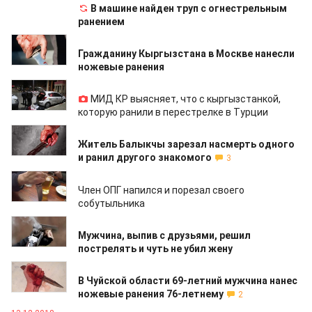
В машине найден труп с огнестрельным
ранением
07.04.2019
Гражданину Кыргызстана в Москве нанесли
ножевые ранения
18.03.2019
МИД КР выясняет, что с кыргызстанкой,
которую ранили в перестрелке в Турции
06.03.2019
Житель Балыкчы зарезал насмерть одного
и ранил другого знакомого
3
06.02.2019
Член ОПГ напился и порезал своего
собутыльника
27.12.2018
Мужчина, выпив с друзьями, решил
пострелять и чуть не убил жену
18.12.2018
В Чуйской области 69-летний мужчина нанес
ножевые ранения 76-летнему
2