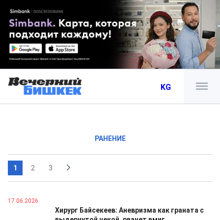
KG
РАНЕНИЕ
1
2
3
17.06.2026
Хирург Байсекеев: Аневризма как граната с
выдернутой чекой, рванет вмиг