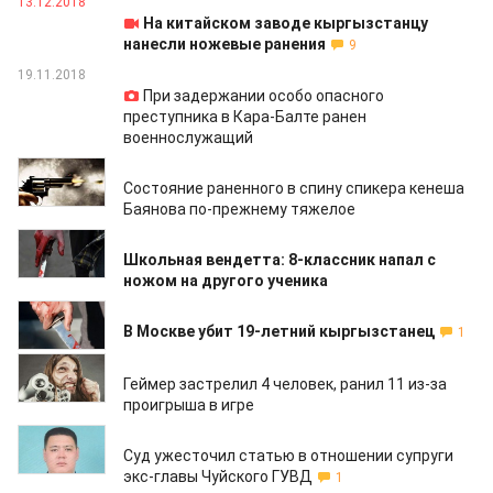
13.12.2018
На китайском заводе кыргызстанцу
нанесли ножевые ранения
9
19.11.2018
При задержании особо опасного
преступника в Кара-Балте ранен
военнослужащий
13.11.2018
Состояние раненного в спину спикера кенеша
Баянова по-прежнему тяжелое
01.11.2018
Школьная вендетта: 8-классник напал с
ножом на другого ученика
16.10.2018
В Москве убит 19-летний кыргызстанец
1
27.08.2018
Геймер застрелил 4 человек, ранил 11 из-за
проигрыша в игре
20.07.2018
Суд ужесточил статью в отношении супруги
экс-главы Чуйского ГУВД
1