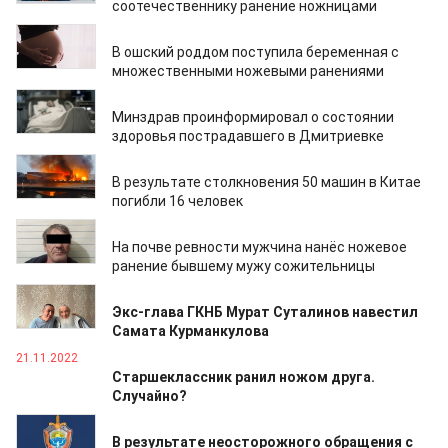
соотечественнику ранение ножницами
24.08.2023
В ошский роддом поступила беременная с
множественными ножевыми ранениями
17.05.2023
Минздрав проинформировал о состоянии
здоровья пострадавшего в Дмитриевке
06.02.2023
В результате столкновения 50 машин в Китае
погибли 16 человек
20.12.2022
На почве ревности мужчина нанёс ножевое
ранение бывшему мужу сожительницы
21.11.2022
Экс-глава ГКНБ Мурат Суталинов навестил
Самата Курманкулова
21.11.2022
Старшеклассник ранил ножом друга.
Случайно?
23.10.2022
В результате неосторожного обращения с