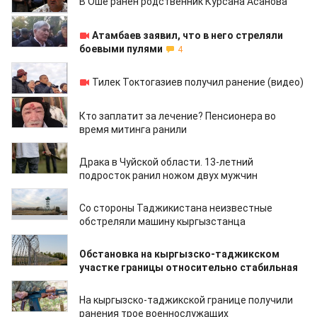
В Оше ранен родственник Курсана Асанова
09.10.2020
Атамбаев заявил, что в него стреляли
боевыми пулями
4
09.10.2020
Тилек Токтогазиев получил ранение (видео)
07.10.2020
Кто заплатит за лечение? Пенсионера во
время митинга ранили
22.09.2020
Драка в Чуйской области. 13-летний
подросток ранил ножом двух мужчин
02.06.2020
Со стороны Таджикистана неизвестные
обстреляли машину кыргызстанца
09.05.2020
Обстановка на кыргызско-таджикском
участке границы относительно стабильная
08.05.2020
На кыргызско-таджикской границе получили
ранения трое военнослужащих