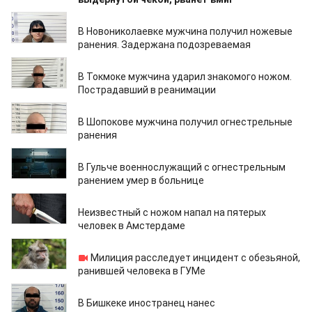
23.04.2026
В Новониколаевке мужчина получил ножевые
ранения. Задержана подозреваемая
22.04.2026
В Токмоке мужчина ударил знакомого ножом.
Пострадавший в реанимации
13.04.2026
В Шопокове мужчина получил огнестрельные
ранения
13.04.2026
В Гульче военнослужащий с огнестрельным
ранением умер в больнице
28.03.2025
Неизвестный с ножом напал на пятерых
человек в Амстердаме
18.09.2024
Милиция расследует инцидент с обезьяной,
ранившей человека в ГУМе
12.01.2024
В Бишкеке иностранец нанес