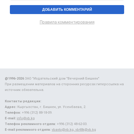
Правила комментирования
@1996-2026
ЗАО "Издательский дом "Вечерний Бишкек"
При размещении материалов на сторонних ресурсах гиперссылка на
источник обязательна.
Контакты редакции:
Адрес:
Кыргызстан, г. Бишкек, ул. Усенбаева, 2.
Телефон:
+996 (312) 88-18-09.
E-mail:
info@vb.kg
Телефон рекламного отдела:
+996 (312) 48-62-03.
E-mail рекламного отдела:
vbavto@vb.kg, vb48k@vb.kg