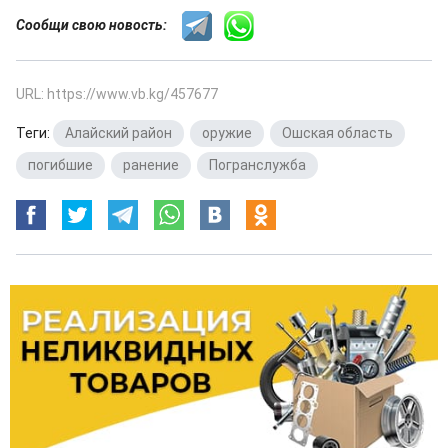
Сообщи свою новость:
URL: https://www.vb.kg/457677
Теги:
Алайский район
,
оружие
,
Ошская область
,
погибшие
,
ранение
,
Погранслужба