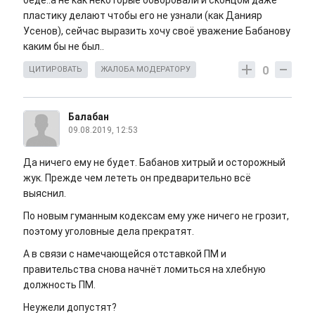
беде..а не как некоторые обворовали и сконцом даже
пластику делают чтобы его не узнали (как Данияр
Усенов), сейчас выразить хочу своё уважение Бабанову
каким бы не был..
0
ЦИТИРОВАТЬ
ЖАЛОБА МОДЕРАТОРУ
Балабан
09.08.2019, 12:53
Да ничего ему не будет. Бабанов хитрый и осторожный
жук. Прежде чем лететь он предварительно всё
выяснил.
По новым гуманным кодексам ему уже ничего не грозит,
поэтому уголовные дела прекратят.
А в связи с намечающейся отставкой ПМ и
правительства снова начнёт ломиться на хлебную
должность ПМ.
Неужели допустят?