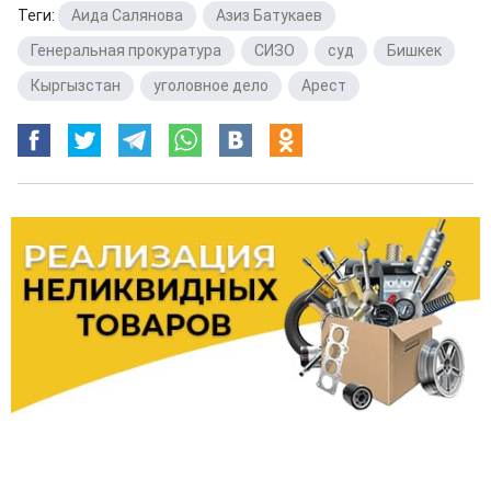
Теги:
Аида Салянова
,
Азиз Батукаев
,
Генеральная прокуратура
,
СИЗО
,
суд
,
Бишкек
,
Кыргызстан
,
уголовное дело
,
Арест