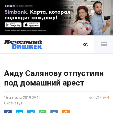
KG
Аиду Салянову отпустили
под домашний арест
16 августа 2019 09:10
2764
4
Оксана Гут