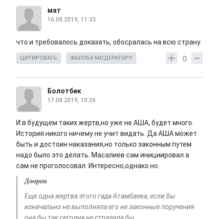
мат
16.08.2019, 11:33
что и требовалось доказать, обосралась на всю страну
0
ЦИТИРОВАТЬ
ЖАЛОБА МОДЕРАТОРУ
Болотбек
17.08.2019, 10:26
И в будущем таких жертв,но уже не АША, будет много.
История никого ничему не учит видать. Да АША может
быть и достоин наказания,но только законным путем
надо было это делать. Масалиев сам инициировал а
сам не проголосовал. Интересно,однако.но.
Доорон
Еще одна жертва этого гада Атамбаева, если бы
изначально не выполняла его не законные поручения
она бы так сегодня не страдала бы...