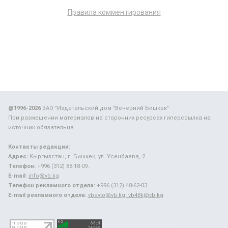
Правила комментирования
@1996-2026
ЗАО "Издательский дом "Вечерний Бишкек"
При размещении материалов на сторонних ресурсах гиперссылка на
источник обязательна.
Контакты редакции:
Адрес:
Кыргызстан, г. Бишкек, ул. Усенбаева, 2.
Телефон:
+996 (312) 88-18-09.
E-mail:
info@vb.kg
Телефон рекламного отдела:
+996 (312) 48-62-03.
E-mail рекламного отдела:
vbavto@vb.kg, vb48k@vb.kg