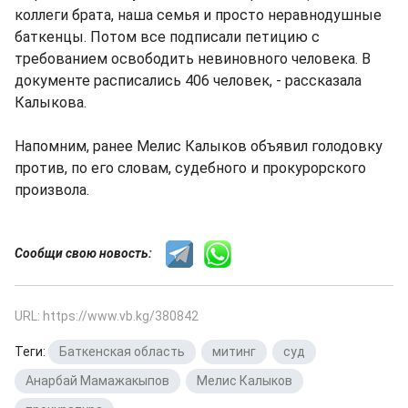
коллеги брата, наша семья и просто неравнодушные
баткенцы. Потом все подписали петицию с
требованием освободить невиновного человека. В
документе расписались 406 человек, - рассказала
Калыкова.
Напомним, ранее Мелис Калыков объявил голодовку
против, по его словам, судебного и прокурорского
произвола.
Сообщи свою новость:
URL: https://www.vb.kg/380842
Теги:
Баткенская область
,
митинг
,
суд
,
Анарбай Мамажакыпов
,
Мелис Калыков
,