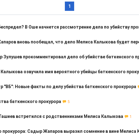
1
еспредел? В Оше начнется рассмотрение дела по убийству про
апаров вновь пообещал, что дело Мелиса Калыкова будет пе
р Зулушев прокомментировал дело об убийстве баткенского п
 Калыкова озвучила имя вероятного убийцы баткенского прок
р "ВБ": Новые факты по делу убийства баткенского прокурора
ства баткенского прокурора
5
Ташиев встретился с родственниками Мелиса Калыкова
1
о прокурора: Садыр Жапаров выразил сомнение в вине Мелиса