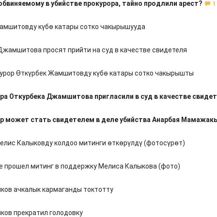
обвиняемому в убийстве прокурора, тайно продлили арест?
1
амшитовду күбө катары сотко чакырышууда
Джамшитова просят прийти на суд в качестве свидетеля
урор Өткүрбек Жамшитовду күбө катары сотко чакырышты
ра Откурбека Джамшитова пригласили в суд в качестве свиде
р может стать свидетелем в деле убийства Анарбая Мамажак
елис Калыковду колдоо митинги өткөрүлдү (фотосүрөт)
е прошел митинг в поддержку Мелиса Калыкова (фото)
ков ачкалык кармаганды токтотту
ков прекратил голодовку