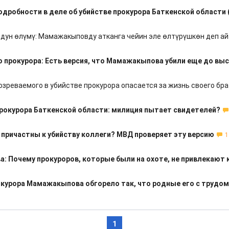
дробности в деле об убийстве прокурора Баткенской области 
дун өлүмү: Мамажакыповду атканга чейин эле өлтүрүшкөн деп а
о прокурора: Есть версия, что Мамажакыпова убили еще до вы
озреваемого в убийстве прокурора опасается за жизнь своего бр
рокурора Баткенской области: милиция пытает свидетелей?
причастны к убийству коллеги? МВД проверяет эту версию
1
: Почему прокуроров, которые были на охоте, не привлекают 
окурора Мамажакыпова обгорело так, что родные его с трудом
1