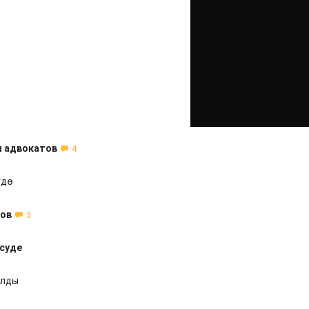
и адвокатов
4
үдө
тов
3
суде
ылды