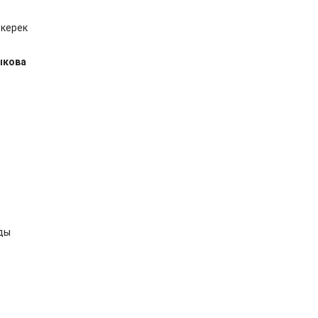
 керек
ыкова
ды