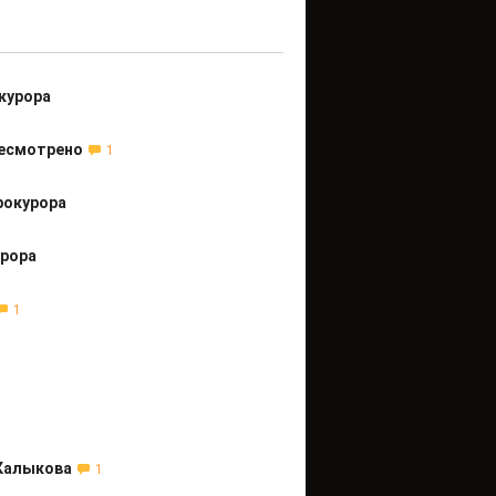
курора
ресмотрено
1
рокурора
урора
1
 Калыкова
1