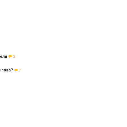
теля
3
ыпова?
7