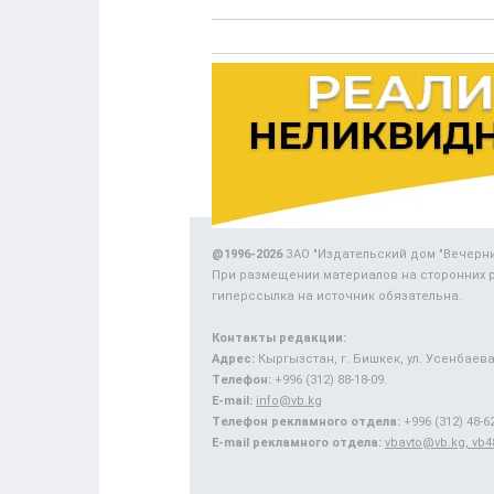
@1996-2026
ЗАО "Издательский дом "Вечерн
При размещении материалов на сторонних 
гиперссылка на источник обязательна.
Контакты редакции:
Адрес:
Кыргызстан, г. Бишкек, ул. Усенбаева,
Телефон:
+996 (312) 88-18-09.
E-mail:
info@vb.kg
Телефон рекламного отдела:
+996 (312) 48-62
E-mail рекламного отдела:
vbavto@vb.kg, vb