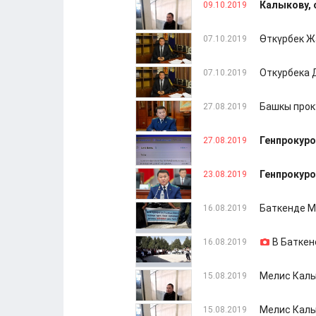
Калыкову, 
09.10.2019
Өткүрбек Ж
07.10.2019
Откурбека 
07.10.2019
Башкы прок
27.08.2019
Генпрокуро
27.08.2019
Генпрокуро
23.08.2019
Баткенде М
16.08.2019
В Баткен
16.08.2019
Мелис Калы
15.08.2019
Мелис Калы
15.08.2019