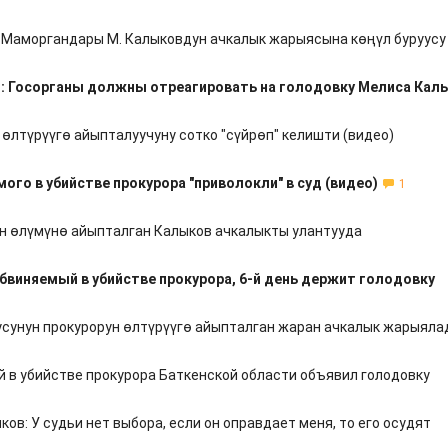
 Маморгандары М. Калыковдун ачкалык жарыясына көңүл буруусу
: Госорганы должны отреагировать на голодовку Мелиса Кал
 өлтүрүүгө айыпталуучуну сотко "сүйрөп" келишти (видео)
ого в убийстве прокурора "приволокли" в суд (видео)
1
н өлүмүнө айыпталган Калыков ачкалыкты улантууда
бвиняемый в убийстве прокурора, 6-й день держит голодовку
усунун прокурорун өлтүрүүгө айыпталган жаран ачкалык жарыяла
 в убийстве прокурора Баткенской области объявил голодовку
ов: У судьи нет выбора, если он оправдает меня, то его осудят