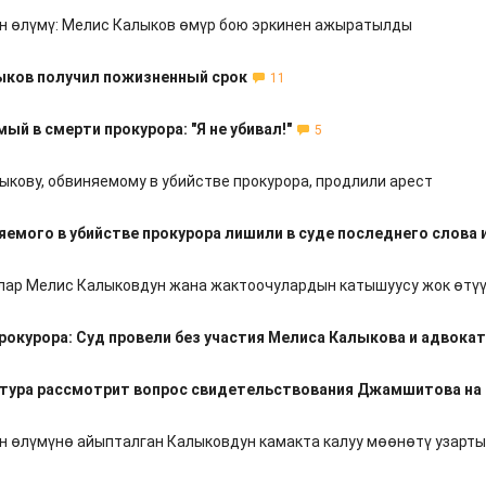
н өлүмү: Мелис Калыков өмүр бою эркинен ажыратылды
ыков получил пожизненный срок
11
ый в смерти прокурора: "Я не убивал!"
5
ыкову, обвиняемому в убийстве прокурора, продлили арест
яемого в убийстве прокурора лишили в суде последнего слова 
улар Мелис Калыковдун жана жактоочулардын катышуусу жок өтү
рокурора: Суд провели без участия Мелиса Калыкова и адвока
тура рассмотрит вопрос свидетельствования Джамшитова на 
н өлүмүнө айыпталган Калыковдун камакта калуу мөөнөтү узарт