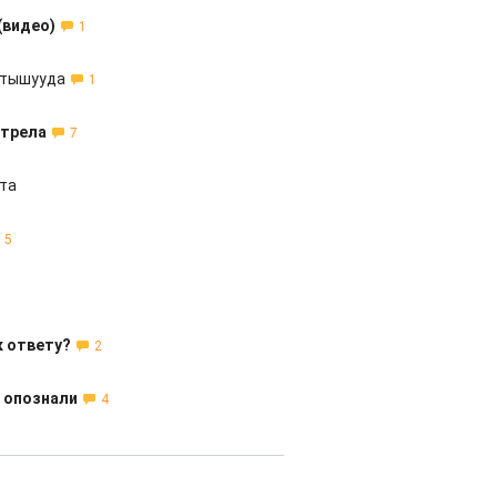
(видео)
1
йтышууда
1
стрела
7
ата
5
к ответу?
2
 опознали
4