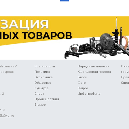
ий Бишкек"
Все новости
Народные новости
Фин
ресурсах
Политика
Кыргызская пресса
грам
Экономика
Блоги
Прав
Общество
Фото
Спра
Культура
Видео
 2.
Спорт
Инфографика
Происшествия
В мире
-03.
48k@vb.kg