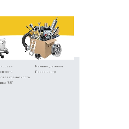
ансовая
Рекламодателям
отность
Пресс-центр
овая грамотность
вка "ВБ"