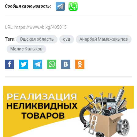
Сообщи свою новость:
URL: https://www.vb.kg/405015
Теги:
Ошская область
,
суд
,
Анарбай Мамажакыпов
,
Мелис Калыков