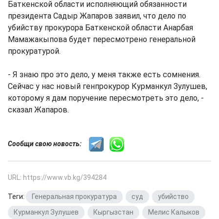
Баткенской области исполняющий обязанности
президента Садыр Жапаров заявил, что дело по
убийству прокурора Баткенской области Анарбая
Мамажакыпова будет пересмотрено генеральной
прокуратурой.
- Я знаю про это дело, у меня также есть сомнения.
Сейчас у нас новый генпрокурор Курманкул Зулушев,
которому я дам поручение пересмотреть это дело, -
сказал Жапаров.
Сообщи свою новость:
URL: https://www.vb.kg/394284
Теги:
Генеральная прокуратура
,
суд
,
убийство
,
Курманкул Зулушев
,
Кыргызстан
,
Мелис Калыков