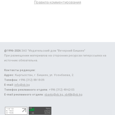
Правила комментирования
@1996-2026
ЗАО "Издательский дом "Вечерний Бишкек"
При размещении материалов на сторонних ресурсах гиперссылка на
источник обязательна.
Контакты редакции:
Адрес:
Кыргызстан, г. Бишкек, ул. Усенбаева, 2.
Телефон:
+996 (312) 88-18-09.
E-mail:
info@vb.kg
Телефон рекламного отдела:
+996 (312) 48-62-03.
E-mail рекламного отдела:
vbavto@vb.kg, vb48k@vb.kg