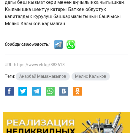
дагы беш кызматкери менен аңчылыкка чыгышкан.
Кылмышка шектүү катары Баткен облустук
капиталдык курулуш башкармалыгынын башчысы
Мелис Калыков кармалган.
Сообщи свою новость:
URL: https://www.vb.kg/383618
Теги:
Анарбай Мамажакыпов
,
Мелис Калыков