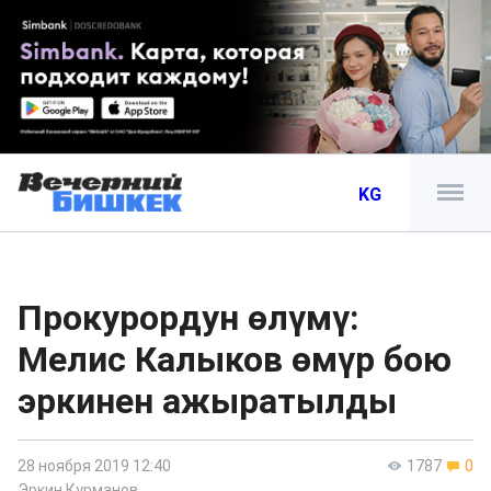
KG
Прокурордун өлүмү:
Мелис Калыков өмүр бою
эркинен ажыратылды
28 ноября 2019 12:40
1787
0
Эркин Курманов