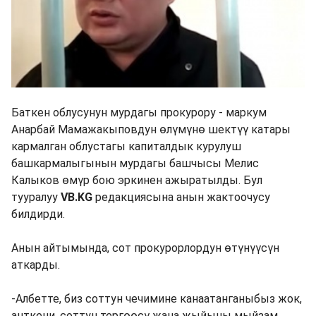
Баткен облусунун мурдагы прокурору - маркум
Анарбай Мамажакыповдун өлүмүнө шектүү катары
кармалган облустагы капиталдык курулуш
башкармалыгынын мурдагы башчысы Мелис
Калыков өмүр бою эркинен ажыратылды. Бул
тууралуу
VB.KG
редакциясына анын жактоочусу
билдирди.
Анын айтымында, сот прокурорлордун өтүнүүсүн
аткарды.
-Албетте, биз соттун чечимине канаатанганыбыз жок,
анткени, соттун тергөөсү жана жыйыны мыйзам