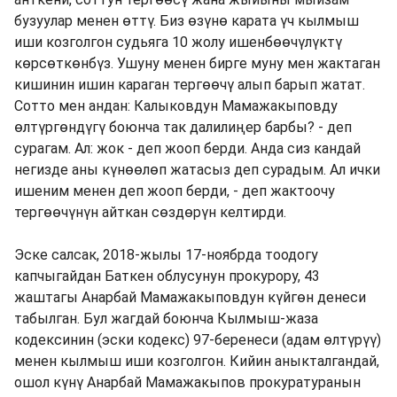
бузуулар менен өттү. Биз өзүнө карата үч кылмыш
иши козголгон судьяга 10 жолу ишенбөөчүлүктү
көрсөткөнбүз. Ушуну менен бирге муну мен жактаган
кишинин ишин караган тергөөчү алып барып жатат.
Сотто мен андан: Калыковдун Мамажакыповду
өлтүргөндүгү боюнча так далилиңер барбы? - деп
сурагам. Ал: жок - деп жооп берди. Анда сиз кандай
негизде аны күнөөлөп жатасыз деп сурадым. Ал ички
ишеним менен деп жооп берди, - деп жактоочу
тергөөчүнүн айткан сөздөрүн келтирди.
Эске салсак, 2018-жылы 17-ноябрда тоодогу
капчыгайдан Баткен облусунун прокурору, 43
жаштагы Анарбай Мамажакыповдун күйгөн денеси
табылган. Бул жагдай боюнча Кылмыш-жаза
кодексинин (эски кодекс) 97-беренеси (адам өлтүрүү)
менен кылмыш иши козголгон. Кийин аныкталгандай,
ошол күнү Анарбай Мамажакыпов прокуратуранын