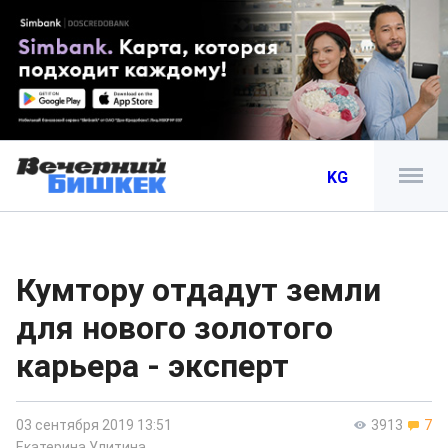
KG
Кумтору отдадут земли
для нового золотого
карьера - эксперт
03 сентября 2019 13:51
3913
7
Екатерина Улитина