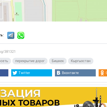
сть:
.kg/381321
осеть
,
перекрытие дорог
,
Бишкек
,
Кыргызстан
Twitter
Вконтакте