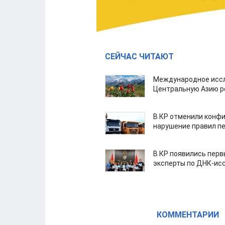
СЕЙЧАС ЧИТАЮТ
Международное иссл
Центральную Азию р
В КР отменили конфи
нарушение правил п
В КР появились пер
эксперты по ДНК-ис
КОММЕНТАРИИ