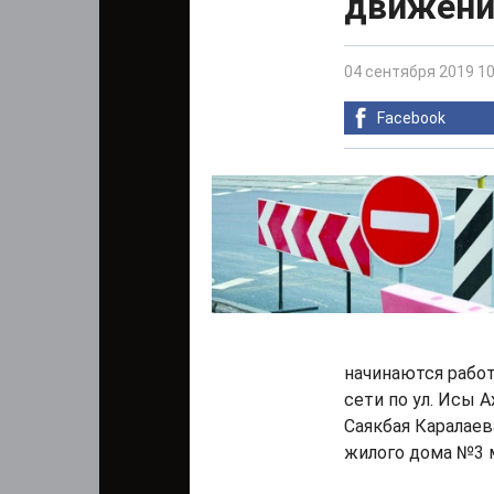
движени
04 сентября 2019 10
Facebook
начинаются рабо
сети по ул. Исы А
Саякбая Каралае
жилого дома №3 м