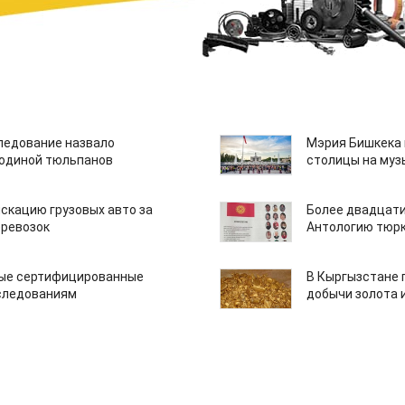
едование назвало
Мэрия Бишкека 
одиной тюльпанов
столицы на муз
скацию грузовых авто за
Более двадцати
еревозок
Антологию тюрк
вые сертифицированные
В Кыргызстане 
следованиям
добычи золота 