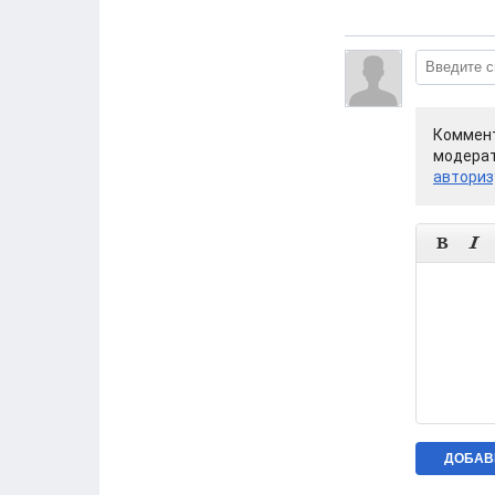
Коммент
модерат
авториз

