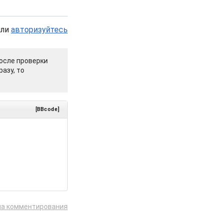
или
авторизуйтесь
осле проверки
азу, то
[BBcode]
ла комментирования