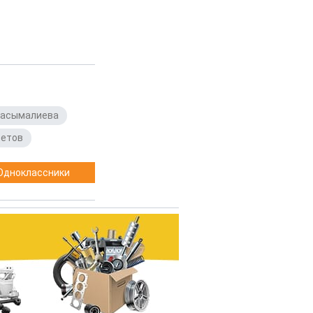
Касымалиева
,
бетов
Одноклассники