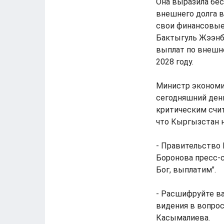
Она выразила бе
внешнего долга в
свои финансовые
Бактыгуль Жээнб
выплат по внешне
2028 году.
Министр экономи
сегодняшний день
критическим счи
что Кыргызстан н
- Правительство 
Боронова пресс-с
Бог, выплатим".
- Расшифруйте ва
видения в вопрос
Касымалиева.