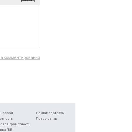
ла комментирования
ансовая
Рекламодателям
отность
Пресс-центр
овая грамотность
вка "ВБ"