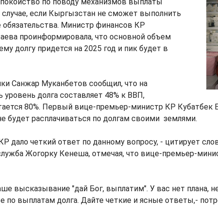
спокойство по поводу механизмов выплаты
 случае, если Кыргызстан не сможет выполнить
 обязательства. Министр финансов КР
аева проинформировала, что основной объем
му долгу придется на 2025 год и пик будет в
ки Санжар Муканбетов сообщил, что на
 уровень долга составляет 48% к ВВП,
тается 80%. Первый вице-премьер-министр КР Кубатбек Б
е будет расплачиваться по долгам своими землями.
КР дало четкий ответ по данному вопросу, - цитирует сло
лужба Жогорку Кенеша, отмечая, что вице-премьер-мини
ше высказывание "дай Бог, выплатим". У вас нет плана, н
е по выплатам долга. Дайте четкие и ясные ответы,- пот