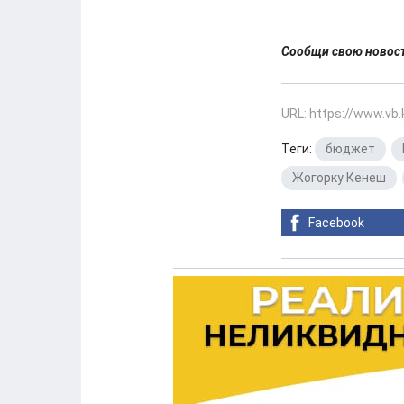
Сообщи свою ново
URL: https://www.vb
Теги:
бюджет
,
Жогорку Кенеш
,
Facebook