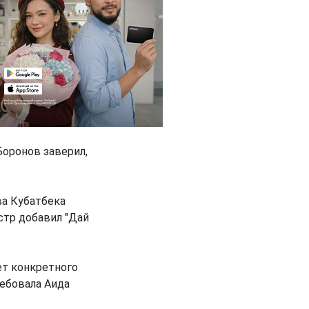
оронов заверил,
ва Кубатбека
стр добавил "Дай
ет конкретного
ребовала Аида