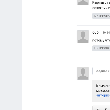
Кыргызста
сажать и 
ЦИТИРОВА
боб
30.10
потому что
ЦИТИРОВА
Коммент
модерат
авториз