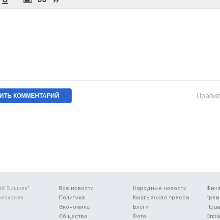




Прави
ий Бишкек"
Все новости
Народные новости
Фин
ресурсах
Политика
Кыргызская пресса
грам
Экономика
Блоги
Прав
Общество
Фото
Спра