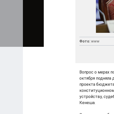
Фото:
www
Вопрос о мерах п
октября подняла 
проекта бюджета 
конституционном
устройству, суд
Кенеша.