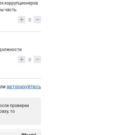
ех коррупционеров
бы часть
0
й должности
0
или
авторизуйтесь
осле проверки
азу, то
[BBcode]