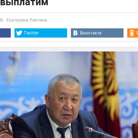
, выплатим
45
-
Екатерина Улитина
Twitter
Вконтакте