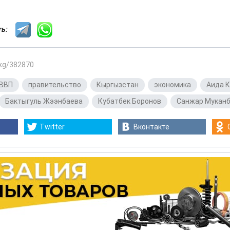
сть:
.kg/382870
ВВП
,
правительство
,
Кыргызстан
,
экономика
,
Аида 
Бактыгуль Жээнбаева
,
Кубатбек Боронов
,
Санжар Мукан
Twitter
Вконтакте