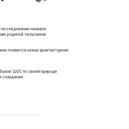
 исследование назвало
зию родиной тюльпанов
шкек появится новая архитектурная
азов: ШОС по своей природе
я созидания