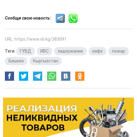
Сообщи свою новость:
URL: https://www.vb.kg/383091
Теги:
ГУВД
,
ИВС
,
задержание
,
кафе
,
пожар
,
Бишкек
,
Кыргызстан