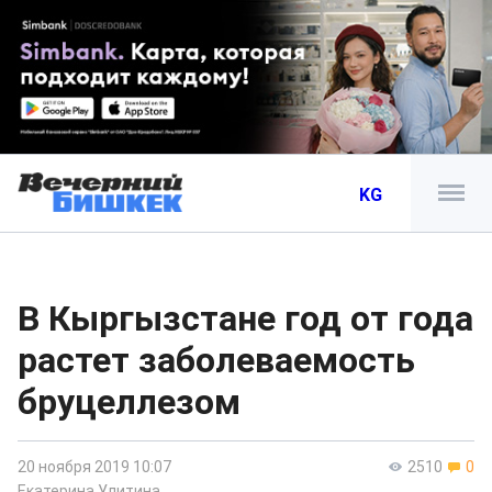
KG
В Кыргызстане год от года
растет заболеваемость
бруцеллезом
20 ноября 2019 10:07
2510
0
Екатерина Улитина