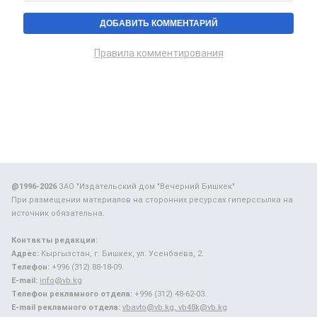
Правила комментирования
@1996-2026
ЗАО "Издательский дом "Вечерний Бишкек"
При размещении материалов на сторонних ресурсах гиперссылка на
источник обязательна.
Контакты редакции:
Адрес:
Кыргызстан, г. Бишкек, ул. Усенбаева, 2.
Телефон:
+996 (312) 88-18-09.
E-mail:
info@vb.kg
Телефон рекламного отдела:
+996 (312) 48-62-03.
E-mail рекламного отдела:
vbavto@vb.kg, vb48k@vb.kg