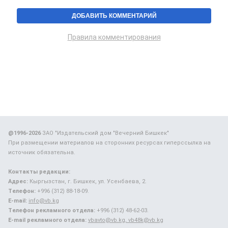
Правила комментирования
@1996-2026
ЗАО "Издательский дом "Вечерний Бишкек"
При размещении материалов на сторонних ресурсах гиперссылка на
источник обязательна.
Контакты редакции:
Адрес:
Кыргызстан, г. Бишкек, ул. Усенбаева, 2.
Телефон:
+996 (312) 88-18-09.
E-mail:
info@vb.kg
Телефон рекламного отдела:
+996 (312) 48-62-03.
E-mail рекламного отдела:
vbavto@vb.kg, vb48k@vb.kg