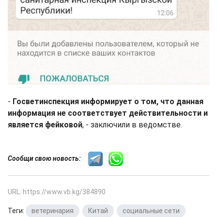
-
Госветинспекция информирует о том, что данная
информация не соответствует действительности и
является фейковой
, - заключили в ведомстве.
Сообщи свою новость:
URL: https://www.vb.kg/384890
Теги:
ветеринария
,
Китай
,
социальные сети
,