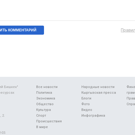
Прави
ий Бишкек"
Все новости
Народные новости
Фин
ресурсах
Политика
Кыргызская пресса
грам
Экономика
Блоги
Прав
Общество
Фото
Спра
Культура
Видео
 2.
Спорт
Инфографика
Происшествия
В мире
-03.