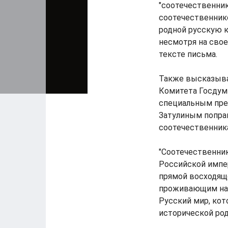
"соотечественни
соотечественнико
родной русскую к
несмотря на свое
тексте письма.
Также высказыва
Комитета Госдумы
специальным пре
Затулиным попра
соотечественник
"Соотечественник
Российской импер
прямой восходящ
проживающим на 
Русский мир, ко
исторической род