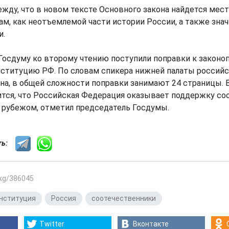
жду, что в новом тексте Основного закона найдется мес
м, как неотъемлемой части истории России, а также зна
и.
осдуму ко второму чтению поступили поправки к законо
нституцию РФ. По словам спикера нижней палаты российс
на, в общей сложности поправки занимают 24 страницы. В
ится, что Российская Федерация оказывает поддержку со
рубежом, отметил председатель Госдумы.
сть:
.kg/386045
нституция
,
Россия
,
соотечественники
Twitter
Вконтакте