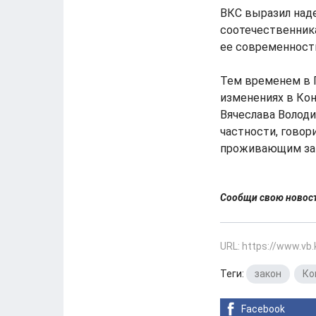
ВКС выразил наде
соотечественника
ее современност
Тем временем в Г
изменениях в Ко
Вячеслава Володи
частности, говор
проживающим за 
Сообщи свою ново
URL: https://www.vb
Теги:
закон
,
Ко
Facebook