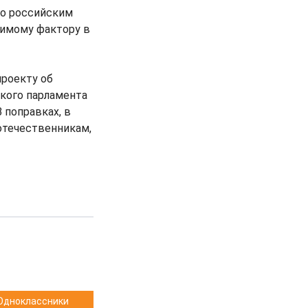
то российским
чимому фактору в
проекту об
кого парламента
 поправках, в
отечественникам,
Одноклассники