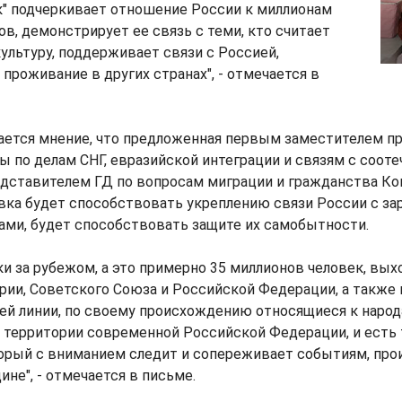
к" подчеркивает отношение России к миллионам
в, демонстрирует ее связь с теми, кто считает
ультуру, поддерживает связи с Россией,
 проживание в других странах", - отмечается в
ется мнение, что предложенная первым заместителем п
 по делам СНГ, евразийской интеграции и связям с соот
дставителем ГД по вопросам миграции и гражданства К
вка будет способствовать укреплению связи России с з
ами, будет способствовать защите их самобытности.
и за рубежом, а это примерно 35 миллионов человек, вых
ии, Советского Союза и Российской Федерации, а также 
ей линии, по своему происхождению относящиеся к народ
территории современной Российской Федерации, и есть
торый с вниманием следит и сопереживает событиям, про
ине", - отмечается в письме.