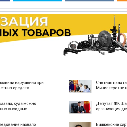
ыявили нарушения при
Счетная палата
етных средств
Министерстве н
казала, куда можно
Депутат ЖК Шаб
нных выходных
организация дл
едование назвало
Бишкекские хир