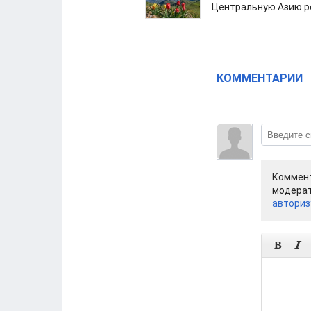
Центральную Азию р
КОММЕНТАРИИ
Коммент
модерат
авториз

