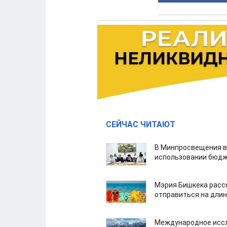
СЕЙЧАС ЧИТАЮТ
В Минпросвещения в
использовании бюдж
Мэрия Бишкека расс
отправиться на дли
Международное иссл