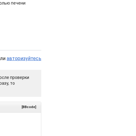
холью печени
или
авторизуйтесь
осле проверки
азу, то
[BBcode]