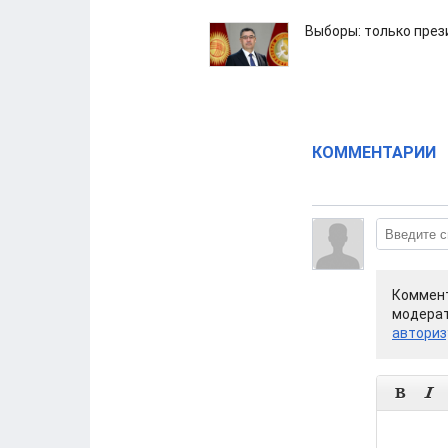
Выборы: только през
КОММЕНТАРИИ
Коммент
модерат
авториз

