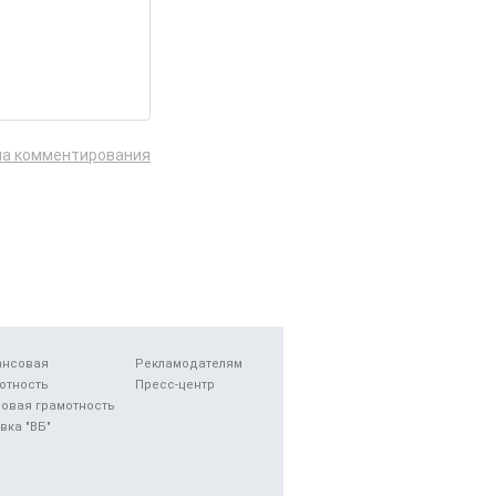
ла комментирования
ансовая
Рекламодателям
отность
Пресс-центр
овая грамотность
вка "ВБ"