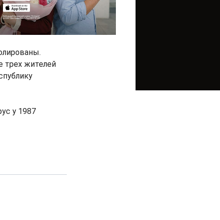
золированы.
е трех жителей
еспублику
ус у 1987