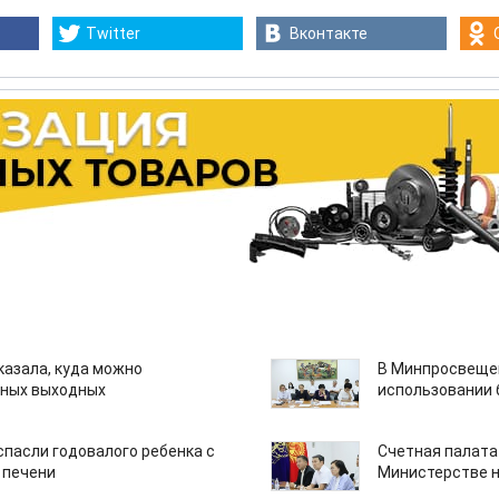
Twitter
Вконтакте
казала, куда можно
В Минпросвещен
нных выходных
использовании
спасли годовалого ребенка с
Счетная палата
 печени
Министерстве н