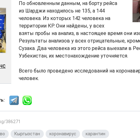
По обновленным данным, на борту рейса
из Шарджи находилось не 135, а 144
человека. Из которых 142 человека на
территории КР. Они найдены, у всех
взяты пробы на анализ, в настоящее время они и
Результаты анализов у всех отрицательные, кром
Сузака. Два человека из этого рейса выехали в Р
Узбекистан, их местонахождение уточняется.
 ЧС
Всего было проведено исследований на коронавир
человек.
сть:
.kg/386271
тво
,
Кыргызстан
,
коронавирус
,
карантин