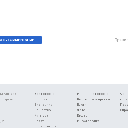
Прави
ий Бишкек"
Все новости
Народные новости
Фин
ресурсах
Политика
Кыргызская пресса
грам
Экономика
Блоги
Прав
Общество
Фото
Спра
Культура
Видео
 2.
Спорт
Инфографика
Происшествия