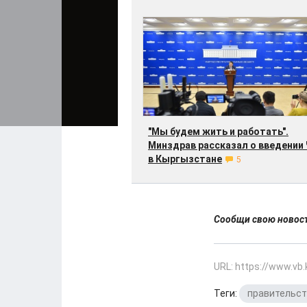
"Мы будем жить и работать".
Минздрав рассказал о введении
в Кыргызстане
5
Сообщи свою ново
URL: https://www.vb
Теги:
правительс