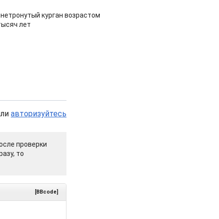
 нетронутый курган возрастом
тысяч лет
или
авторизуйтесь
осле проверки
азу, то
[BBcode]