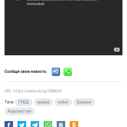
Сообщи свою новость:
URL: https://www.vb.kg/388669
Теги:
ГУВД
,
кража
,
побег
,
Бишкек
,
Кыргызстан