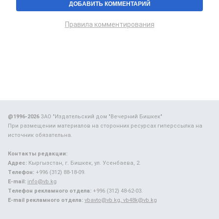
Правила комментирования
@1996-2026
ЗАО "Издательский дом "Вечерний Бишкек"
При размещении материалов на сторонних ресурсах гиперссылка на
источник обязательна.
Контакты редакции:
Адрес:
Кыргызстан, г. Бишкек, ул. Усенбаева, 2.
Телефон:
+996 (312) 88-18-09.
E-mail:
info@vb.kg
Телефон рекламного отдела:
+996 (312) 48-62-03.
E-mail рекламного отдела:
vbavto@vb.kg, vb48k@vb.kg