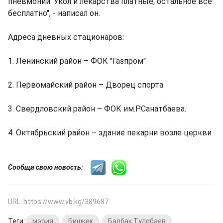
пневмонии. Укол и лекарства платные, остальное все
бесплатно", - написал он.
Адреса дневных стационаров:
1. Ленинский район – ФОК "Газпром"
2. Первомайский район – Дворец спорта
3. Свердловский район – ФОК им.Р.Санатбаева.
4. Октябрьский район – здание пекарни возле церкви
Сообщи свою новость:
URL: https://www.vb.kg/389687
Теги:
мэрия
,
Бишкек
,
Балбак Тулобаев
,