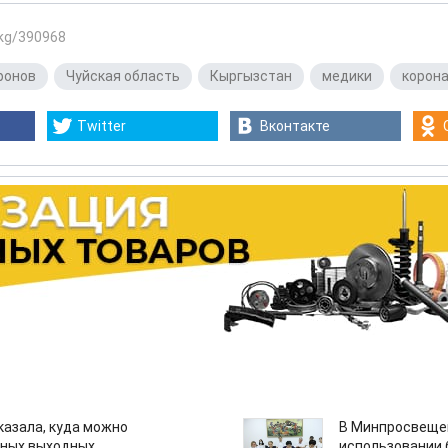
.kg/390968
ронов
,
Чуйская область
,
Кыргызстан
,
медики
,
корон
Twitter
Вконтакте
казала, куда можно
В Минпросвещен
нных выходных
использовании