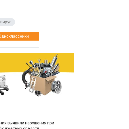
авирус
Одноклассники
ия выявили нарушения при
 бюджетных средств