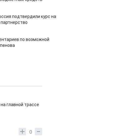
оссия подтвердили курс на
 партнерство
ентариев по возможной
апенова
 на главной трассе
0