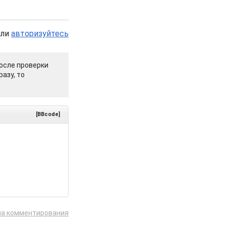
или
авторизуйтесь
осле проверки
азу, то
[BBcode]
ла комментирования