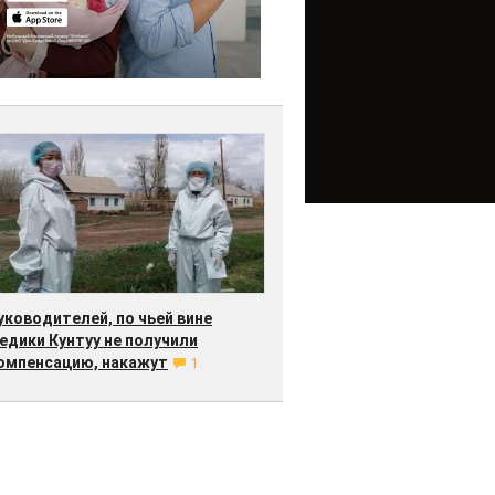
уководителей, по чьей вине
едики Кунтуу не получили
омпенсацию, накажут
1