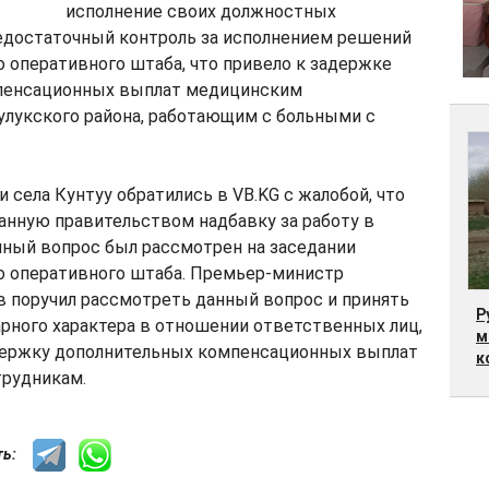
исполнение своих должностных
недостаточный контроль за исполнением решений
 оперативного штаба, что привело к задержке
пенсационных выплат медицинским
улукского района, работающим с больными с
 села Кунтуу обратились в VB.KG с жалобой, что
анную правительством надбавку за работу в
нный вопрос был рассмотрен на заседании
о оперативного штаба. Премьер-министр
в поручил рассмотреть данный вопрос и принять
Р
рного характера в отношении ответственных лиц,
м
ержку дополнительных компенсационных выплат
к
рудникам.
сть: