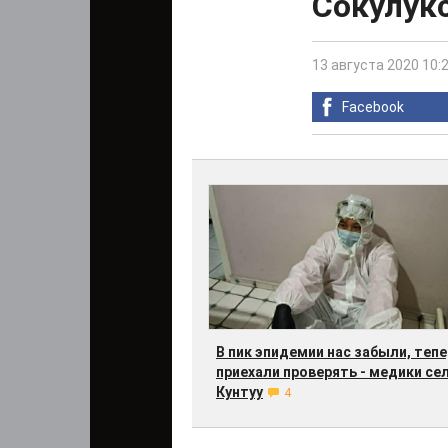
Сокулук
13 августа 2020 10:
Facebook
В пик эпидемии нас забыли, теп
приехали проверять - медики се
Кунтуу
4