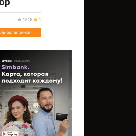
ор
1618
1
Одноклассники