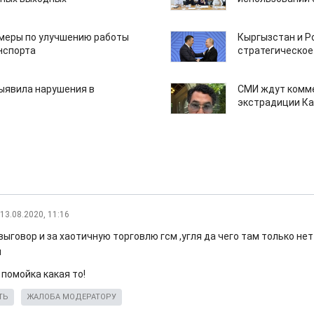
 меры по улучшению работы
Кыргызстан и Р
нспорта
стратегическое
ыявила нарушения в
СМИ ждут комм
экстрадиции К
13.08.2020, 11:16
ыговор и за хаотичную торговлю гсм ,угля да чего там только нет
ш
 помойка какая то!
ТЬ
ЖАЛОБА МОДЕРАТОРУ