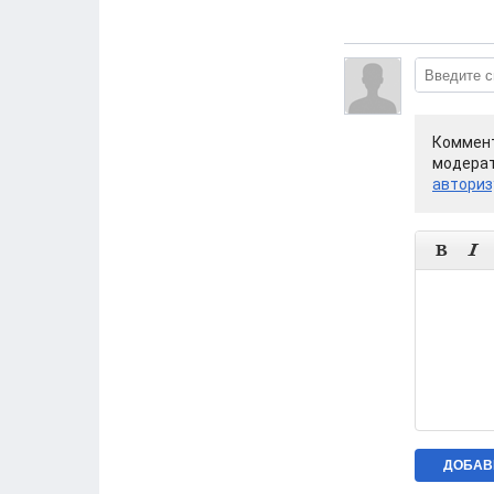
Коммент
модерат
авториз

