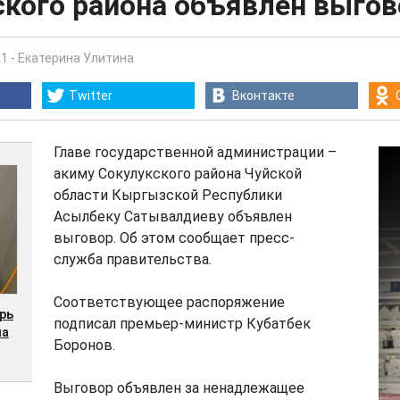
ского района объявлен выгов
21
-
Екатерина Улитина
Twitter
Вконтакте
Главе государственной администрации –
акиму Сокулукского района Чуйской
области Кыргызской Республики
Асылбеку Сатывалдиеву объявлен
выговор. Об этом сообщает пресс-
служба правительства.
Соответствующее распоряжение
ерь
подписал премьер-министр Кубатбек
ла
Боронов.
Выговор объявлен за ненадлежащее