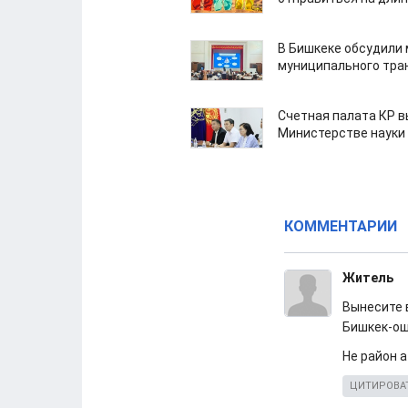
В Бишкеке обсудили
муниципального тра
Счетная палата КР в
Министерстве науки
КОММЕНТАРИИ
Житель
Вынесите в
Бишкек-о
Не район а
ЦИТИРОВА