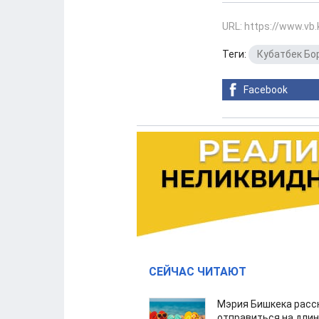
URL: https://www.vb
Теги:
Кубатбек Бо
Facebook
СЕЙЧАС ЧИТАЮТ
Мэрия Бишкека расс
отправиться на дли