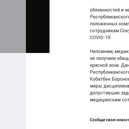
обязанностей и 
Республиканского
положенных ком
сотрудникам Сок
COVID-19.
Напомним, медики
не получили обещ
красной зоне. Да
Республиканског
Кубатбек Бороно
меры дисциплина
допустивших зад
медицинским сот
Сообщи свою ново