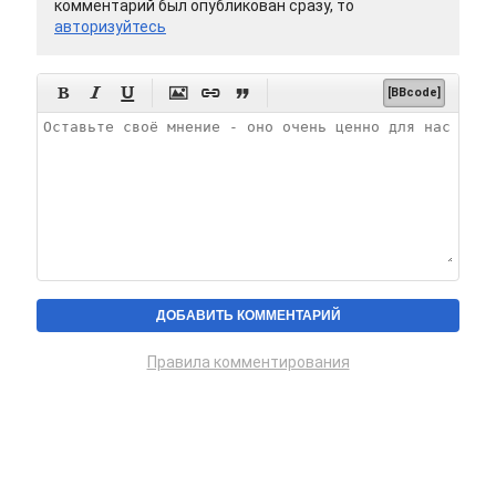
комментарий был опубликован сразу, то
авторизуйтесь






[BBcode]
Правила комментирования