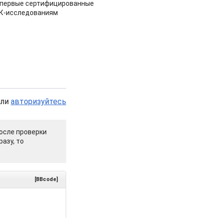
 первые сертифицированные
НК-исследованиям
или
авторизуйтесь
осле проверки
азу, то
[BBcode]