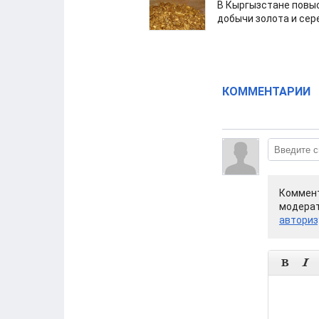
В Кыргызстане повыс
добычи золота и сер
КОММЕНТАРИИ
Коммент
модерат
авториз

