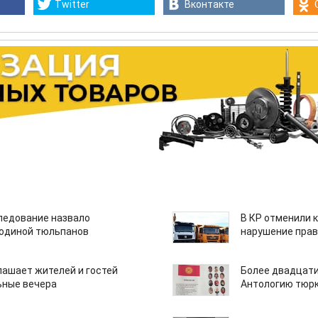
Twitter
Вконтакте
едование назвало
В КР отменили 
одиной тюльпанов
нарушение прав
лашает жителей и гостей
Более двадцати
ьные вечера
Антологию тюрк