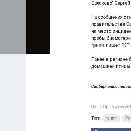
Балаково" Сергей
На сообщения отк
правительстве Са
на место инциде
пробы биоматериа
грипп, пишет "КП
Ранее в регионе 
домашней птицы 
Сообщи свою ново
URL: https://www.vb
Теги:
грипп
,
Ро