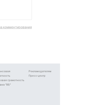
ла комментирования
ансовая
Рекламодателям
отность
Пресс-центр
овая грамотность
вка "ВБ"