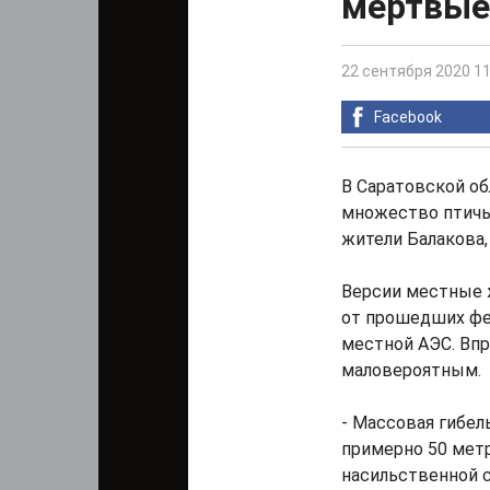
мертвые
22 сентября 2020 11
Facebook
В Саратовской об
множество птичь
жители Балакова,
Версии местные 
от прошедших фе
местной АЭС. Вп
маловероятным.
- Массовая гибель
примерно 50 метр
насильственной с