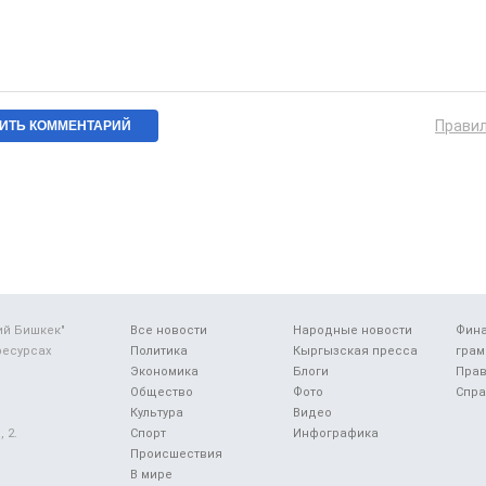
Прави
ий Бишкек"
Все новости
Народные новости
Фин
ресурсах
Политика
Кыргызская пресса
грам
Экономика
Блоги
Прав
Общество
Фото
Спра
Культура
Видео
 2.
Спорт
Инфографика
Происшествия
В мире