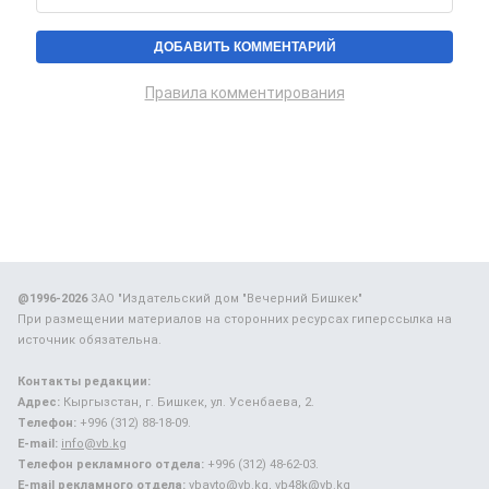
Правила комментирования
@1996-2026
ЗАО "Издательский дом "Вечерний Бишкек"
При размещении материалов на сторонних ресурсах гиперссылка на
источник обязательна.
Контакты редакции:
Адрес:
Кыргызстан, г. Бишкек, ул. Усенбаева, 2.
Телефон:
+996 (312) 88-18-09.
E-mail:
info@vb.kg
Телефон рекламного отдела:
+996 (312) 48-62-03.
E-mail рекламного отдела:
vbavto@vb.kg, vb48k@vb.kg