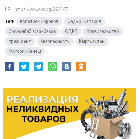
URL: https://www.vb.kg/392847
Теги:
Кубатбек Боронов
,
Садыр Жапаров
,
Сооронбай Жээнбеков
,
ОДКБ
,
правительство
,
президент
,
безопасность
,
Кыргызстан
,
Жогорку Кенеш