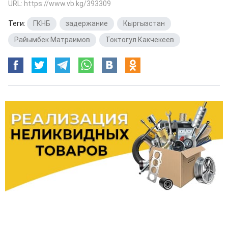
URL: https://www.vb.kg/393309
Теги:
ГКНБ
,
задержание
,
Кыргызстан
,
Райымбек Матраимов
,
Токтогул Какчекеев