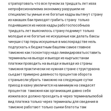
отрапортовать что все пучком за тридцать лет изза
непрофесионализма экономику разрушили не
специалисты умные и не богатые кадры вытянут страну
из какашек баи приходят грабить страну только
поднявшиеся из низов кадры работоспособныза
тридцать лет выяснилось страну поднимут только
молодые и не богатые не искушеные как делать баксы
чинуши стар перы искушеные в маслокрадстве нель
подпускать к бюджетным башлям самое главное
таможню как госконтору надо ликвидироватьоставить
терминалы на вьезде и выезде из кыргызстанаи
платежи проводить на вьезде и выезде из страны
таможня практически не нужная стране структураона
сьедает примерно девяносто процентов оборота
страныесли убрать таможню на следующие сутки
приход в казну увеличится на минимум на семдесят
процентов таможня как организация давно себя
изжила все должно проходить в через терминалылюбой
вид платежа только через терминалы для сведения в
таможне работают только сынки блатоты там