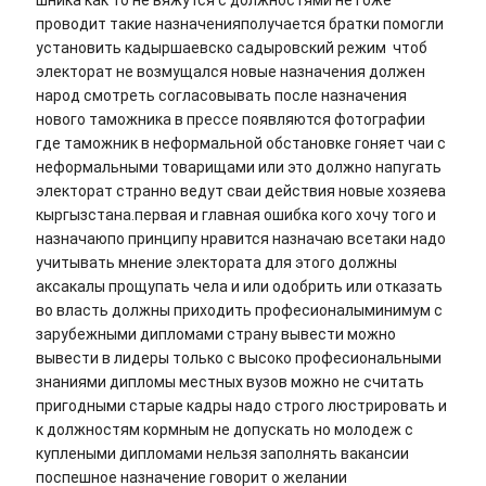
шника как то не вяжутся с должностями не гоже
проводит такие назначенияполучается братки помогли
установить кадыршаевско садыровский режим чтоб
электорат не возмущался новые назначения должен
народ смотреть согласовывать после назначения
нового таможника в прессе появляются фотографии
где таможник в неформальной обстановке гоняет чаи с
неформальными товарищами или это должно напугать
электорат странно ведут сваи действия новые хозяева
кыргызстана.первая и главная ошибка кого хочу того и
назначаюпо принципу нравится назначаю всетаки надо
учитывать мнение электората для этого должны
аксакалы прощупать чела и или одобрить или отказать
во власть должны приходить професионалыминимум с
зарубежными дипломами страну вывести можно
вывести в лидеры только с высоко професиональными
знаниями дипломы местных вузов можно не считать
пригодными старые кадры надо строго люстрировать и
к должностям кормным не допускать но молодеж с
куплеными дипломами нельзя заполнять вакансии
поспешное назначение говорит о желании