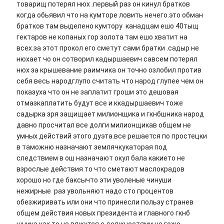
товарищ потерял нюх .первый раз он кинул братков
когда обьявил что на кумторе ловить нечего.это обман
братков там выделено кумтору канадцам ешо 40тыщ
гектаров не копаных гор золота там ешо хватит на
всех.за этот прокол его сметут сами братки .садыр не
нюхает чо он сотворил кадыршаевич савсем потерял
нюх за крышевание раимчика он точно озлобил против
себя весь народглупо считать что народ глупее чем он
показуха что он не заплатит гроши это дешовая
отмазкаплатить будут все и ккадыршаевич тоже
садырка зря защищает милионщика и гкнбшника народ
давно просчитал все долги милионщикав общем не
умных действий этого дуэта.все решается по простецки
в таможню назначают землячкукаторая под
следствием в ош назначают окул бала какието не
взрослые действия то что сметают маслокрадов
хорошо но где баксычто эти уволеные чинуши
нежирные раз увольняют надо сто процентов
обезжиривать или они что принесли пользу странев
общем действия новых президента и главного гкнб