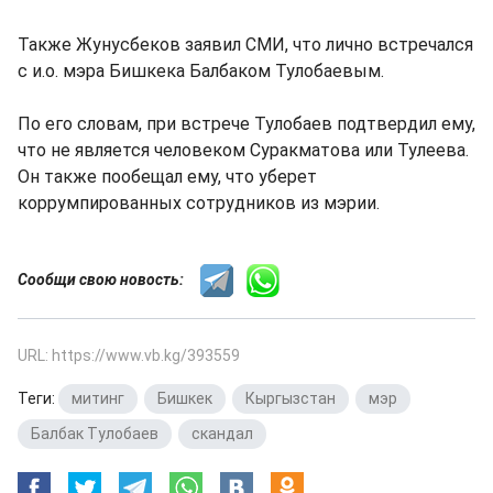
Также Жунусбеков заявил СМИ, что лично встречался
с и.о. мэра Бишкека Балбаком Тулобаевым.
По его словам, при встрече Тулобаев подтвердил ему,
что не является человеком Суракматова или Тулеева.
Он также пообещал ему, что уберет
коррумпированных сотрудников из мэрии.
Сообщи свою новость:
URL: https://www.vb.kg/393559
Теги:
митинг
,
Бишкек
,
Кыргызстан
,
мэр
,
Балбак Тулобаев
,
скандал