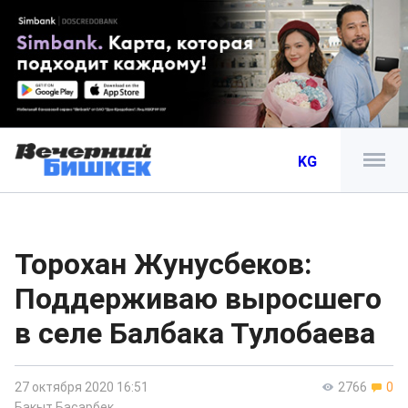
KG
Торохан Жунусбеков:
Поддерживаю выросшего
в селе Балбака Тулобаева
27 октября 2020 16:51
2766
0
Бакыт Басарбек