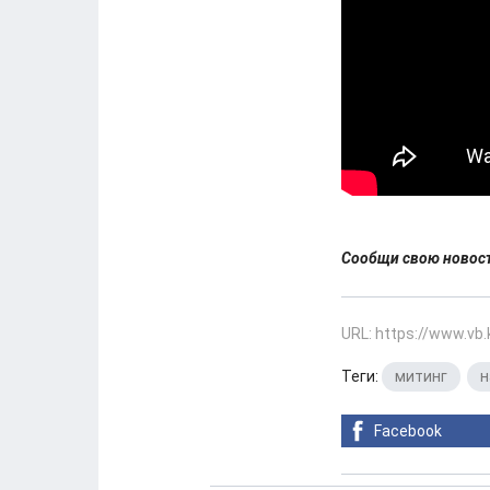
Сообщи свою ново
URL: https://www.vb
Теги:
митинг
,
н
Facebook