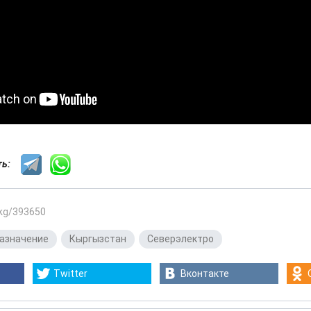
сть:
.kg/393650
азначение
,
Кыргызстан
,
Северэлектро
Twitter
Вконтакте