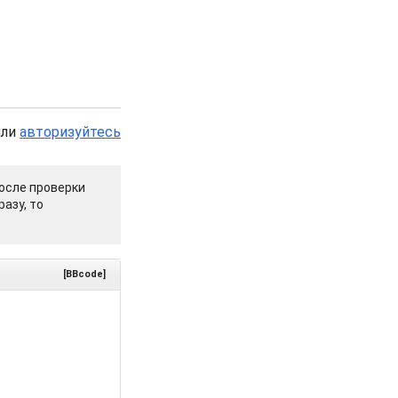
или
авторизуйтесь
осле проверки
азу, то
[BBcode]