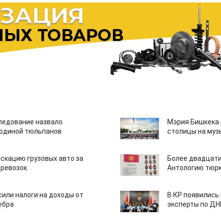
едование назвало
Мэрия Бишкека 
одиной тюльпанов
столицы на муз
скацию грузовых авто за
Более двадцати
еревозок
Антологию тюрк
или налоги на доходы от
В КР появились
ебра
эксперты по Д