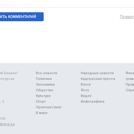
Прави
ий Бишкек"
Все новости
Народные новости
Фин
ресурсах
Политика
Кыргызская пресса
грам
Экономика
Блоги
Прав
Общество
Фото
Спра
Культура
Видео
 2.
Спорт
Инфографика
Происшествия
В мире
-03.
48k@vb.kg