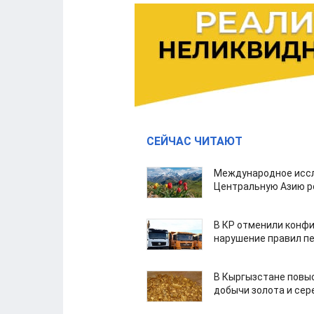
СЕЙЧАС ЧИТАЮТ
Международное иссл
Центральную Азию р
В КР отменили конфи
нарушение правил п
В Кыргызстане повыс
добычи золота и сер