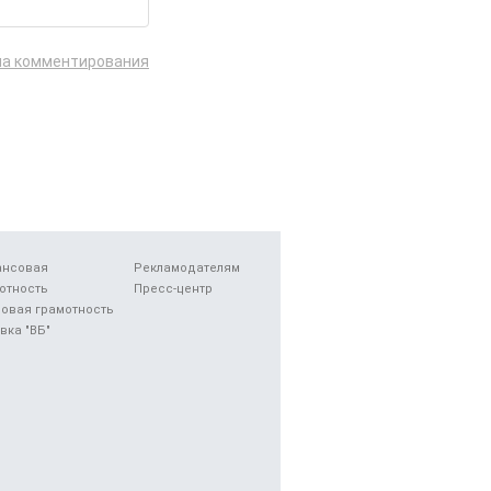
ла комментирования
ансовая
Рекламодателям
отность
Пресс-центр
овая грамотность
вка "ВБ"