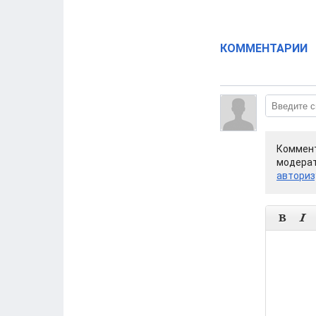
КОММЕНТАРИИ
Коммент
модерат
авториз

