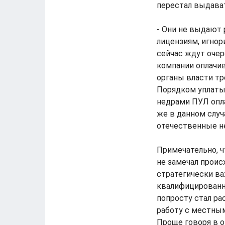
перестал выдават
- Они не выдают
лицензиям, игнор
сейчас ждут очер
компании оплачи
органы власти тр
Порядком уплаты 
недрами ПУЛ опл
же в данном случ
отечественные н
Примечательно, 
не замечал проис
стратегически ва
квалифицированны
попросту стал ра
работу с местны
Проще говоря в о