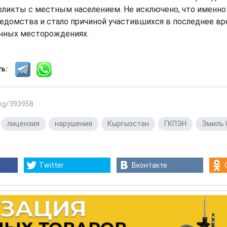
фликты с местным населением. Не исключено, что именно
едомства и стало причиной участившихся в последнее вр
ичных месторождениях.
сть:
.kg/393958
,
лицензия
,
нарушения
,
Кыргызстан
,
ГКПЭН
,
Эмиль 
Twitter
Вконтакте