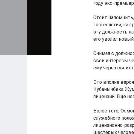
году экс-премье
Стоит напомнить,
Госгеологии, как 
эту должность на
его уволил новый
Снимая с должно
свои интересы че
ему через своих 
Это вполне вероя
Кубанычбека Жум
лицензий. Еще не
Более того, Осмо
служебного полож
лицензионно-разр
шестерых человек