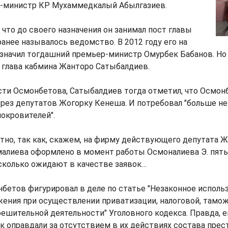
р-министр КР Мухаммедкалый Абылгазиев.
 что до своего назначения он занимал пост главы
ранее называлось ведомство. В 2012 году его на
значил тогдашний премьер-министр Омурбек Бабанов. Но 
 глава кабмина Жанторо Сатыбалдиев.
сти Осмонбетова, Сатыбалдиев тогда отметил, что Осмон
рез депутатов Жогорку Кенеша. И потребовал "больше не
покровителей".
тно, так как, скажем, на фирму действующего депутата Ж
алиева оформлено в момент работы Осмоналиева Э. пят
сколько ожидают в качестве заявок…
нбетов фигурировал в деле по статье "Незаконное исполь
ения при осуществлении приватизации, налоговой, тамо
ешительной деятельности" Уголовного кодекса. Правда, е
 оправдали за отсутствием в их действиях состава прес