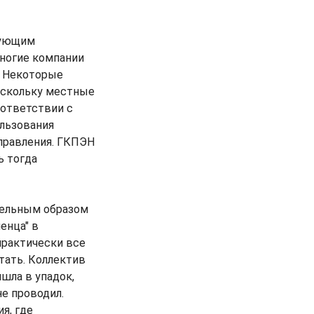
вующим
Многие компании
. Некоторые
оскольку местные
оответствии с
ользования
правления. ГКПЭН
ь тогда
тельным образом
енца" в
практически все
тать. Коллектив
шла в упадок,
е проводил.
я, где