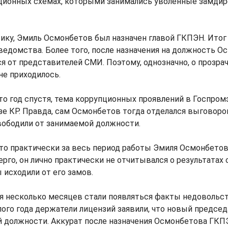
пционных схемах, которыми занимались уволенные замди
ику, Эмиль Осмонбетов был назначен главой ГКПЭН. Итог
ведомства. Более того, после назначения на должность О
я от представителей СМИ. Поэтому, однозначно, о прозра
е приходилось.
то год спустя, тема коррупционных проявлений в Госпром
зе КР. Правда, сам Осмонбетов тогда отделался выговором
вободили от занимаемой должности.
то практически за весь период работы Эмиля Осмонбето
рго, он лично практически не отчитывался о результатах 
исходили от его замов.
тя несколько месяцев стали появляться факты недовольст
ого года держатели лицензий заявили, что новый председ
й должности. Аккурат после назначения Осмонбетова ГКП