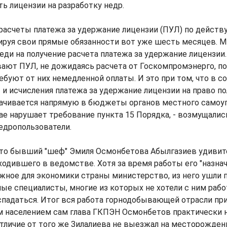
ь лицензии на разработку недр.
 расчеты платежа за удержание лицензии (ПУЛ) по дейст
ируя свои прямые обязанности вот уже шесть месяцев. 
еди на получение расчета платежа за удержание лицензии
вают ПУЛ, не дожидаясь расчета от Госкомпромэнерго, п
ебуют от них немедленной оплаты. И это при том, что в с
и исчисления платежа за удержание лицензии на право п
ачивается напрямую в бюджеты органов местного самоу
ае нарушает требование пункта 15 Порядка, - возмущалис
едропользователи.
что бывший "шеф" Эмиля Осмонбетова Абылгазиев удиви
ходившего в ведомстве. Хотя за время работы его "назнач
жное для экономики страны министерство, из него ушли 
е специалисты, многие из которых не хотели с ним рабо
спадаться. Итог вся работа горнодобывающей отрасли при
м населением сам глава ГКПЭН Осмонбетов практически н
тличие от того же Зилалиева не выезжал на месторождени