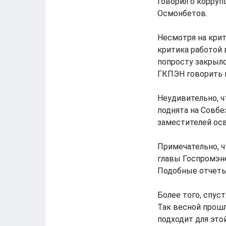
говорил о корру
Осмонбетов.
Несмотря на крит
критика работой 
попросту закрылс
ГКПЭН говорить н
Неудивительно, ч
поднята на Совбе
заместителей ос
Примечательно, ч
главы Госпромэне
Подобные отчеты 
Более того, спус
Так весной прошл
подходит для это