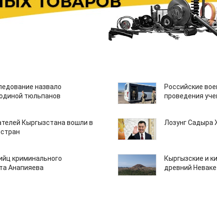
едование назвало
Российские вое
одиной тюльпанов
проведения уче
ателей Кыргызстана вошли в
Лозунг Садыра
 стран
бийц криминального
Кыргызские и к
та Анапияева
древний Неваке