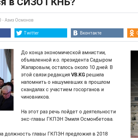
ся в СИЗО ГКНБ?
0
-
Азиз Осмонов
Twitter
Вконтакте
До конца экономической амнистии,
объявленной и.о. президента Садыром
Жапаровым, осталось около 10 дней. В
этой связи редакция
VB.KG
решила
напомнить о нашумевших в прошлом
скандалах с участием госорганов и
чиновников.
На этот раз речь пойдет о деятельности
экс-главы ГКПЭН Эмиля Осмонбетова.
 на должность главы ГКПЭН предложил в 2018