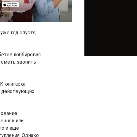
уже год спустя,
бетов лоббировал
 сметь звонить
К-олигарха
ь действующих
зование
женной или
го и еще
тупления. Однако