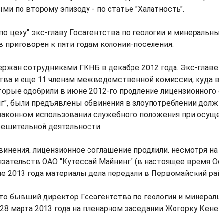
ми по второму эпизоду - по статье "Халатность".
 "по цеху" экс-главу Госагентства по геологии и минераль
 приговорен к пяти годам колонии-поселения.
ржан сотрудниками ГКНБ в декабре 2012 года. Экс-главе
ства и еще 11 членам межведомственной комиссии, куда 
торые одобрили в июне 2012-го продление лицензионного
нг", были предъявлены обвинения в злоупотреблении дол
законном использовании служебного положения при осущ
решительной деятельности.
инения, лицензионное соглашение продлили, несмотря на
зательств ОАО "Кутессай Майнинг" (в настоящее время О
еле 2013 года материалы дела передали в Первомайский ра
что бывший директор Госагентства по геологии и минера
28 марта 2013 года на пленарном заседании Жогорку Кен