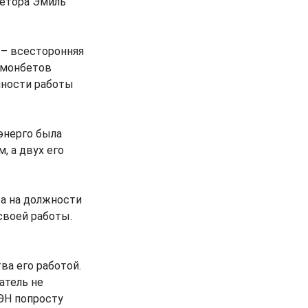
ретора Эмиль
 – всесторонняя
смонбетов
чности работы
энерго была
, а двух его
ва на должности
своей работы.
ва его работой.
атель не
ЭН попросту