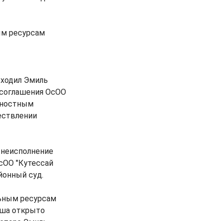
ным ресурсам
входил Эмиль
 соглашения ОсОО
жностным
ествлении
 неисполнение
сОО "Кутессай
йонный суд.
льным ресурсам
еша открыто