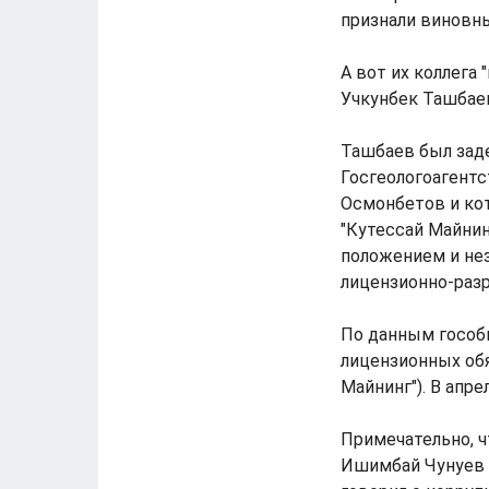
признали виновны
А вот их коллега
Учкунбек Ташбаев
Ташбаев был заде
Госгеологоагент
Осмонбетов и ко
"Кутессай Майни
положением и не
лицензионно-раз
По данным гособв
лицензионных обя
Майнинг"). В апр
Примечательно, 
Ишимбай Чунуев 