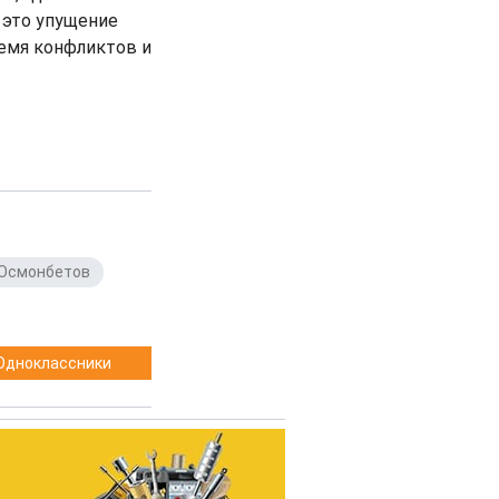
 это упущение
емя конфликтов и
Осмонбетов
,
Одноклассники