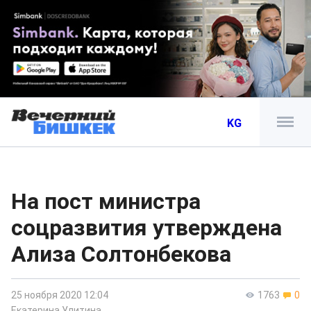
KG
На пост министра
соцразвития утверждена
Ализа Солтонбекова
25 ноября 2020 12:04
1763
0
Екатерина Улитина