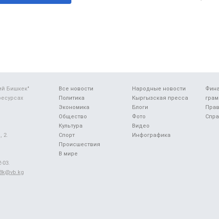
ий Бишкек"
Все новости
Народные новости
Фин
ресурсах
Политика
Кыргызская пресса
грам
Экономика
Блоги
Прав
Общество
Фото
Спра
Культура
Видео
 2.
Спорт
Инфографика
Происшествия
В мире
-03.
48k@vb.kg