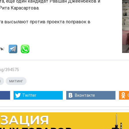
та, ещё один кандидат Равшан Джеенбеков и
Рита Карасартова.
га высылают против проекта поправок в
сть:
.kg/394575
я
,
митинг
Twitter
Вконтакте