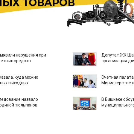
ыявили нарушения при
Депутат ЖК Шаб
етных средств
организация дл
казала, куда можно
Счетная палата
нных выходных
Министерстве н
едование назвало
В Бишкеке обсу
одиной тюльпанов
муниципального