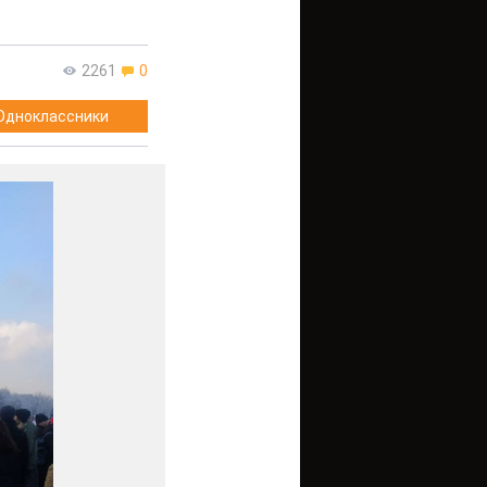
2261
0
Одноклассники