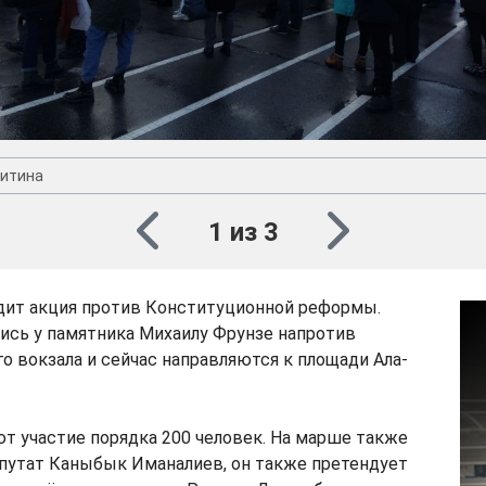
литина
1 из 3
дит акция против Конституционной реформы.
ись у памятника Михаилу Фрунзе напротив
 вокзала и сейчас направляются к площади Ала-
т участие порядка 200 человек. На марше также
путат Каныбык Иманалиев, он также претендует