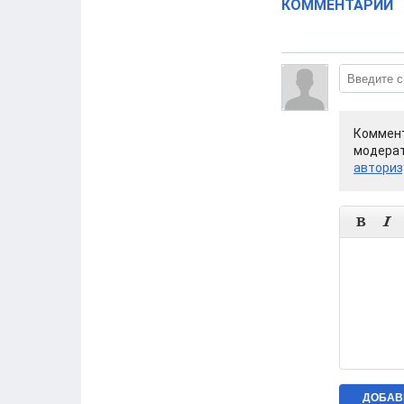
КОММЕНТАРИИ
Коммент
модерат
авториз

