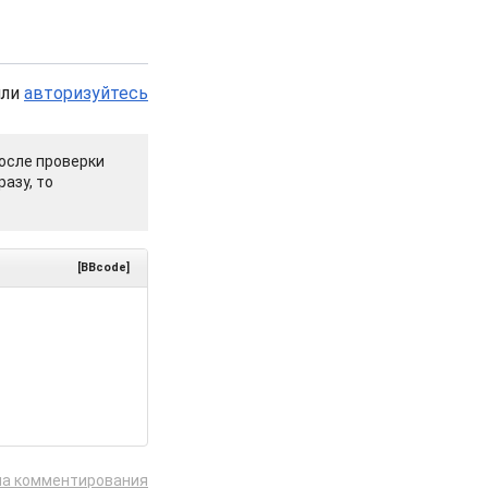
или
авторизуйтесь
осле проверки
азу, то
[BBcode]
ла комментирования