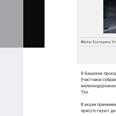
Фото:
Екатерина У
В Бишкеке прохо
Участники собрал
железнодорожного
Тоо.
В акции принимаю
присутствуют де