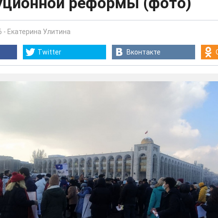
уционной реформы (фото)
6
-
Екатерина Улитина
Twitter
Вконтакте