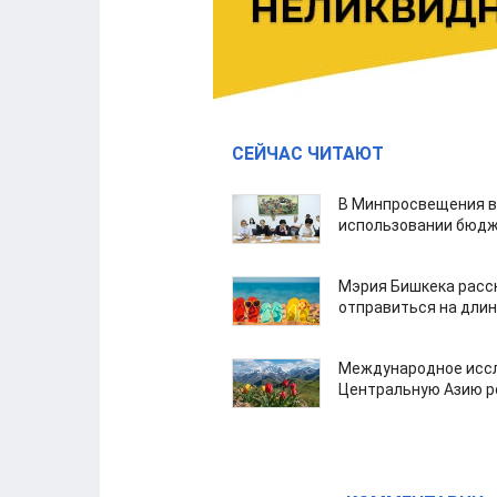
СЕЙЧАС ЧИТАЮТ
В Минпросвещения в
использовании бюдж
Мэрия Бишкека расс
отправиться на дли
Международное иссл
Центральную Азию р