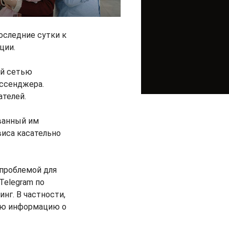
последние сутки к
ции.
ой сетью
ссенджера.
ателей.
ванный им
виса касательно
 проблемой для
Telegram по
нг. В частности,
тую информацию о