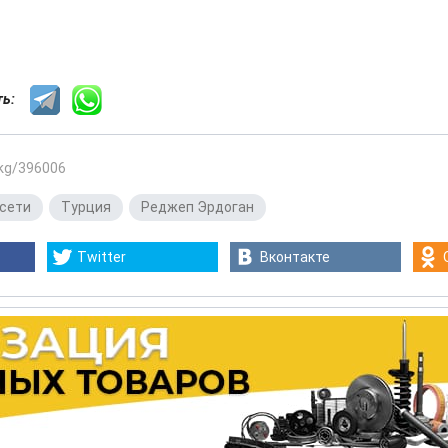
сть:
.kg/396006
сети
,
Турция
,
Реджеп Эрдоган
Twitter
Вконтакте