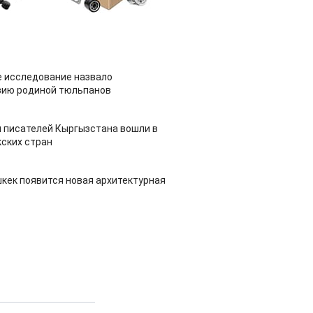
 исследование назвало
зию родиной тюльпанов
 писателей Кыргызстана вошли в
ских стран
шкек появится новая архитектурная