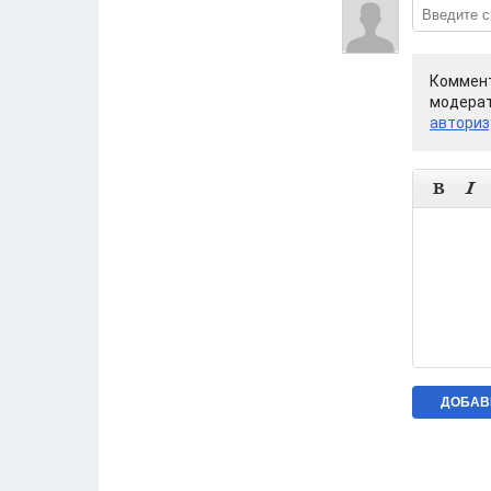
Коммент
модерат
авториз

