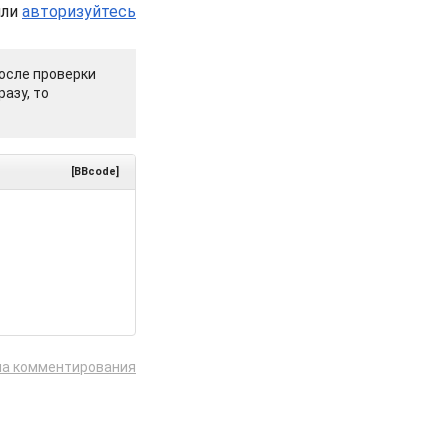
или
авторизуйтесь
осле проверки
азу, то
[BBcode]
ла комментирования