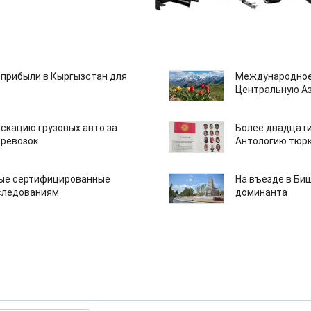
 прибыли в Кыргызстан для
Международное
Центральную А
скацию грузовых авто за
Более двадцати
еревозок
Антологию тюрк
вые сертифицированные
На въезде в Би
следованиям
доминанта