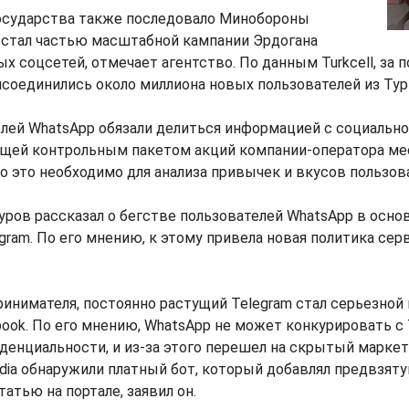
осударства также последовало Минобороны
 стал частью масштабной кампании Эрдогана
х соцсетей, отмечает агентство. По данным Turkcell, за 
исоединились около миллиона новых пользователей из Тур
елей WhatsApp обязали делиться информацией с социальн
ющей контрольным пакетом акций компании-оператора ме
о это необходимо для анализа привычек и вкусов пользов
ров рассказал о бегстве пользователей WhatsApp в осно
ram. По его мнению, к этому привела новая политика сер
инимателя, постоянно растущий Telegram стал серьезной
ook. По его мнению, WhatsApp не может конкурировать с 
денциальности, и из-за этого перешел на скрытый маркети
dia обнаружили платный бот, который добавлял предвзя
атью на портале, заявил он.