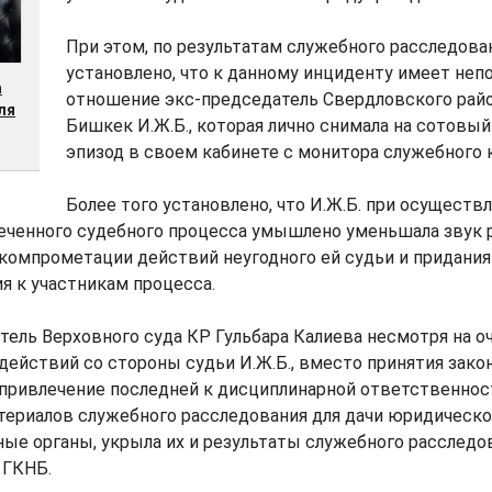
При этом, по результатам служебного расследова
установлено, что к данному инциденту имеет не
а
отношение экс-председатель Свердловского район
ля
Бишкек И.Ж.Б., которая лично снимала на сотовый
эпизод в своем кабинете с монитора служебного
Более того установлено, что И.Ж.Б. при осуществ
еченного судебного процесса умышлено уменьшала звук 
 компрометации действий неугодного ей судьи и придани
я к участникам процесса.
тель Верховного суда КР Гульбара Калиева несмотря на 
ействий со стороны судьи И.Ж.Б., вместо принятия зако
привлечение последней к дисциплинарной ответственност
териалов служебного расследования для дачи юридическо
ые органы, укрыла их и результаты служебного расследова
 ГКНБ.