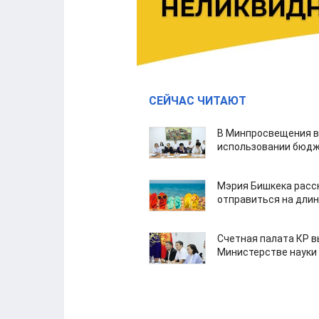
СЕЙЧАС ЧИТАЮТ
В Минпросвещения в
использовании бюдж
Мэрия Бишкека расс
отправиться на дли
Счетная палата КР в
Министерстве науки