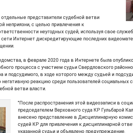
о отдельные представители судебной ветви
ной неприязни, с целью привлечения к
тветственности неугодных судей, используя свое служе
в сети Интернет дискредитирующие последних видеоматер
щении.
едомства, в феврале 2020 года в Интернете была опублик
бного процесса с участием судьи Свердловского районног
а и подсудимого, в ходе которого между судьей и подс
о негативную реакцию среди пользователей социальных с
ебной ветви власти.
"После распространения этой видеозаписи в соци
председателем Верховного суда КР Гульбарой Ка
внесено представление в Дисциплинарную комис
судей КР для привлечения к дисциплинарной отв
указанной судьи и объявлено предупреждение.