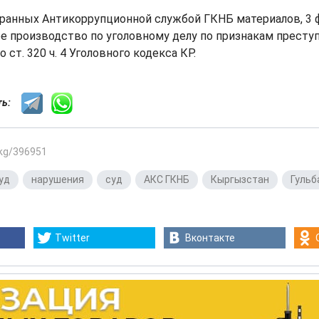
ранных Антикоррупционной службой ГКНБ материалов, 3 ф
е производство по уголовному делу по признакам преступ
ст. 320 ч. 4 Уголовного кодекса КР.
сть:
.kg/396951
уд
,
нарушения
,
суд
,
АКС ГКНБ
,
Кыргызстан
,
Гульб
Twitter
Вконтакте