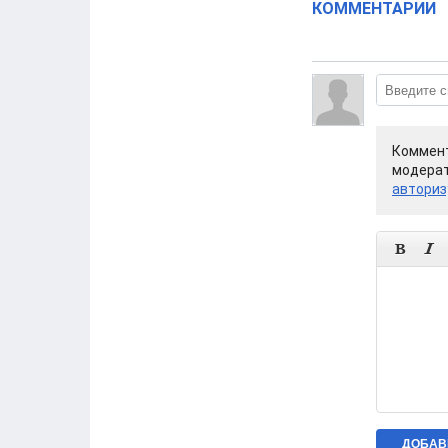
КОММЕНТАРИИ
Коммент
модерат
авториз

