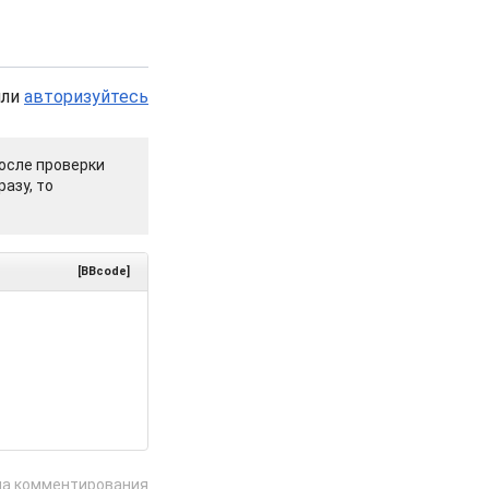
или
авторизуйтесь
осле проверки
азу, то
[BBcode]
ла комментирования