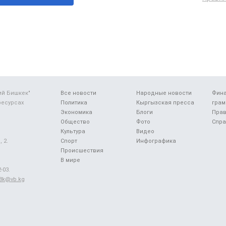
ий Бишкек"
Все новости
Народные новости
Фин
ресурсах
Политика
Кыргызская пресса
грам
Экономика
Блоги
Прав
Общество
Фото
Спра
Культура
Видео
 2.
Спорт
Инфографика
Происшествия
В мире
-03.
48k@vb.kg