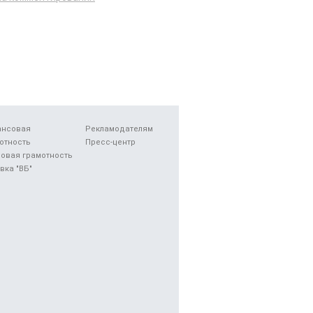
ансовая
Рекламодателям
отность
Пресс-центр
овая грамотность
вка "ВБ"