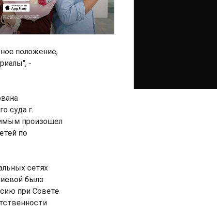
бное положение,
иалы", -
ована
о суда г.
удимым произошел
етей по
альных сетях
лиевой было
сию при Совете
етственности