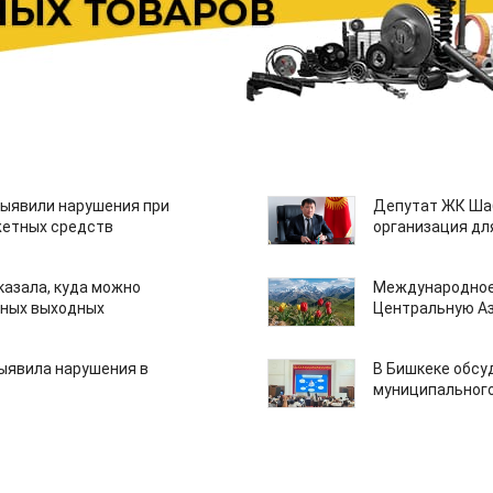
ыявили нарушения при
Депутат ЖК Шаб
етных средств
организация дл
казала, куда можно
Международное
нных выходных
Центральную А
ыявила нарушения в
В Бишкеке обсу
муниципального