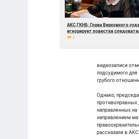
АКС ГКНБ: Глава Верховного суд
игнорирует повестки следовате
3
видеозаписи отм
подсудимого для
грубого отношени
Однако, председа
противоправных д
направленных на 
направлением ма
правоохранительн
рассказали в АКС