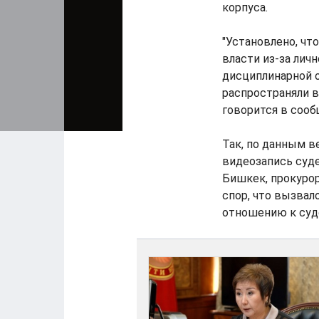
корпуса.
"Установлено, чт
власти из-за лич
дисциплинарной о
распространяли 
говорится в сооб
Так, по данным в
видеозапись суде
Бишкек, прокурор
спор, что вызвал
отношению к суд