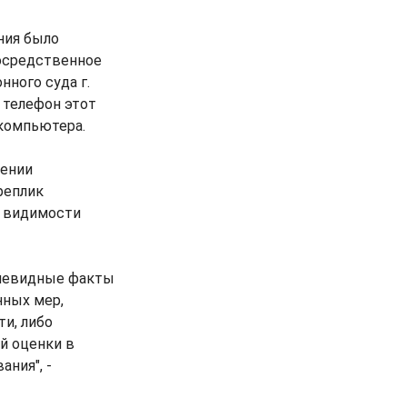
ния было
посредственное
ного суда г.
 телефон этот
 компьютера.
лении
реплик
я видимости
очевидные факты
нных мер,
и, либо
й оценки в
ния", -