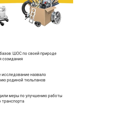
азов: ШОС по своей природе
я созидания
 исследование назвало
зию родиной тюльпанов
дили меры по улучшению работы
 транспорта