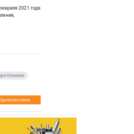
евраля 2021 года
ления,
ара Калиева
,
Одноклассники